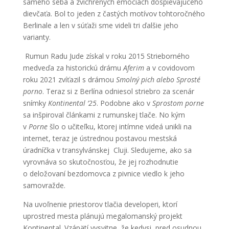
samého seba a zvíchrených emóciách dospievajúceho
dievčaťa. Bol to jeden z častých motívov tohtoročného
Berlinale a len v súťaži sme videli tri ďalšie jeho
varianty.
Rumun Radu Jude získal v roku 2015 Strieborného
medveďa za historickú drámu
Aferim
a v covidovom
roku 2021 zvíťazil s drámou
Smolný pich alebo Sprosté
porno
. Teraz si z Berlína odniesol striebro za scenár
snímky
Kontinental ’25
. Podobne ako v
Sprostom porne
sa inšpiroval článkami z rumunskej tlače. No kým
v
Porne
šlo o učiteľku, ktorej intímne videá unikli na
internet, teraz je ústrednou postavou mestská
úradníčka v transylvánskej Cluji. Sledujeme, ako sa
vyrovnáva so skutočnosťou, že jej rozhodnutie
o deložovaní bezdomovca z pivnice viedlo k jeho
samovražde.
Na uvoľnenie priestorov tlačia developeri, ktorí
uprostred mesta plánujú megalomanský projekt
Kontinental. Vzápätí vysvitne, že kedysi, pred osudnou