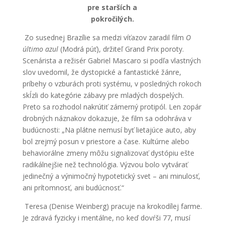
pre starších a
pokročilých.
Zo susednej Brazílie sa medzi víťazov zaradil film
O
último azul
(Modrá púť), držiteľ Grand Prix poroty.
Scenárista a režisér Gabriel Mascaro si podľa vlastných
slov uvedomil, že dystopické a fantastické žánre,
príbehy o vzburách proti systému, v posledných rokoch
skĺzli do kategórie zábavy pre mladých dospelých.
Preto sa rozhodol nakrútiť zámerný protipól. Len zopár
drobných náznakov dokazuje, že film sa odohráva v
budúcnosti: „Na plátne nemusí byť lietajúce auto, aby
bol zrejmý posun v priestore a čase. Kultúrne alebo
behaviorálne zmeny môžu signalizovať dystópiu ešte
radikálnejšie než technológia. Výzvou bolo vytvárať
jedinečný a výnimočný hypotetický svet – ani minulosť,
ani prítomnosť, ani budúcnosť.“
Teresa (Denise Weinberg) pracuje na krokodílej farme.
Je zdravá fyzicky i mentálne, no keď dovŕši 77, musí