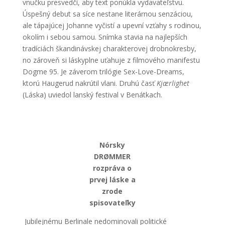
vnučku presvedčí, aby text ponúkla vydavateľstvu.
Úspešný debut sa síce nestane literárnou senzáciou,
ale tápajúcej Johanne vyčistí a upevní vzťahy s rodinou,
okolím i sebou samou. Snímka stavia na najlepších
tradíciách škandinávskej charakterovej drobnokresby,
no zároveň si láskyplne uťahuje z filmového manifestu
Dogme 95. Je záverom trilógie Sex-Love-Dreams,
ktorú Haugerud nakrútil vlani. Druhú časť
Kjærlighet
(Láska) uviedol lanský festival v Benátkach.
Nórsky
DRØMMER
rozpráva o
prvej láske a
zrode
spisovateľky
Jubilejnému Berlinale nedominovali politické