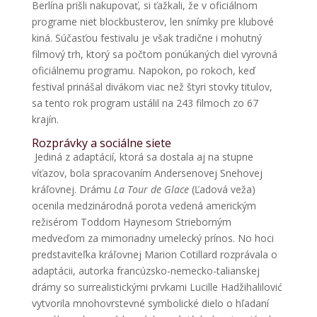
Berlína prišli nakupovať, si ťažkali, že v oficiálnom
programe niet blockbusterov, len snímky pre klubové
kiná. Súčasťou festivalu je však tradične i mohutný
filmový trh, ktorý sa počtom ponúkaných diel vyrovná
oficiálnemu programu. Napokon, po rokoch, keď
festival prinášal divákom viac než štyri stovky titulov,
sa tento rok program ustálil na 243 filmoch zo 67
krajín.
Rozprávky a sociálne siete
Jediná z adaptácií, ktorá sa dostala aj na stupne
víťazov, bola spracovaním Andersenovej Snehovej
kráľovnej. Drámu
La Tour de Glace
(Ľadová veža)
ocenila medzinárodná porota vedená americkým
režisérom Toddom Haynesom Strieborným
medveďom za mimoriadny umelecký prínos. No hoci
predstaviteľka kráľovnej Marion Cotillard rozprávala o
adaptácii, autorka francúzsko-nemecko-talianskej
drámy so surrealistickými prvkami Lucille Hadžihalilović
vytvorila mnohovrstevné symbolické dielo o hľadaní