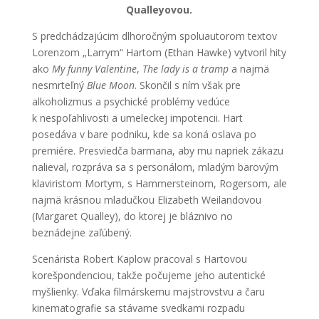
Qualleyovou.
S predchádzajúcim dlhoročným spoluautorom textov
Lorenzom „Larrym“ Hartom (Ethan Hawke) vytvoril hity
ako
My funny Valentine
,
The lady is a tramp
a najmä
nesmrteľný
Blue Moon
. Skončil s ním však pre
alkoholizmus a psychické problémy vedúce
k nespoľahlivosti a umeleckej impotencii. Hart
posedáva v bare podniku, kde sa koná oslava po
premiére. Presviedča barmana, aby mu napriek zákazu
nalieval, rozpráva sa s personálom, mladým barovým
klaviristom Mortym, s Hammersteinom, Rogersom, ale
najmä krásnou mladučkou Elizabeth Weilandovou
(Margaret Qualley), do ktorej je bláznivo no
beznádejne zaľúbený.
Scenárista Robert Kaplow pracoval s Hartovou
korešpondenciou, takže počujeme jeho autentické
myšlienky. Vďaka filmárskemu majstrovstvu a čaru
kinematografie sa stávame svedkami rozpadu