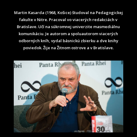
Martin Kasarda (1968, Košice) študoval na Pedagogickej
fakulte v Nitre. Pracoval vo viacerých redakciách v
Bratislave. Učí na súkromnej univerzite masmediálnu
komunikáciu. Je autorom a spoluautorom viacerých
odborných kníh, vydal básnickú zbierku a dve knihy
poviedok. Žije na Žitnom ostrove a v Bratislave.