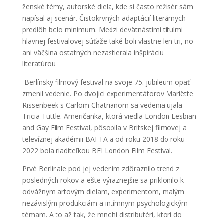
ženské témy, autorské diela, kde si často režisér sám
napísal aj scenár. Čistokrvných adaptácií literárnych
predlôh bolo minimum. Medzi devätnástimi titulmi
hlavnej festivalovej súťaže také boli vlastne len tri, no
ani väčšina ostatných nezastierala inšpiráciu
literatúrou.
Berlínsky filmový festival na svoje 75. jubileum opäť
zmenil vedenie. Po dvojici experimentátorov Mariëtte
Rissenbeek s Carlom Chatrianom sa vedenia ujala
Tricia Tuttle. Američanka, ktorá viedla London Lesbian
and Gay Film Festival, pôsobila v Britskej filmovej a
televíznej akadémii BAFTA a od roku 2018 do roku
2022 bola riaditeľkou BFI London Film Festival.
Prvé Berlinale pod jej vedením zdôraznilo trend z
posledných rokov a ešte výraznejšie sa priklonilo k
odvážnym artovým dielam, experimentom, malým
nezávislým produkciám a intímnym psychologickým
témam. A to až tak, že mnohí distributéri, ktorí do