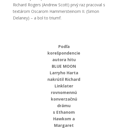
Richard Rogers (Andrew Scott) prvý raz pracoval s
textárom Oscarom Hammersteinom II. (Simon
Delaney) – a bol to triumf.
Podľa
korešpondencie
autora hitu
BLUE MOON
Larryho Harta
nakrútil Richard
Linklater
rovnomennú
konverzačnú
drámu
s Ethanom
Hawkom a
Margaret