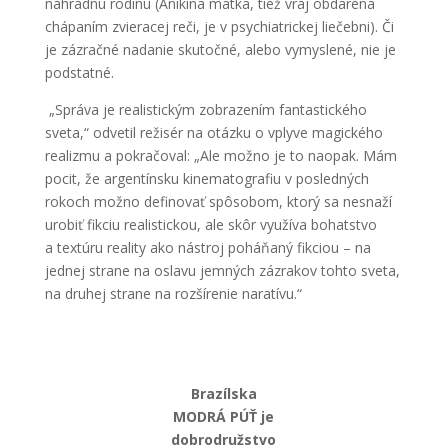
náhradnú rodinu (Anikina matka, tiež vraj obdarená
chápaním zvieracej reči, je v psychiatrickej liečebni). Či
je zázračné nadanie skutočné, alebo vymyslené, nie je
podstatné.
„Správa je realistickým zobrazením fantastického
sveta,“ odvetil režisér na otázku o vplyve magického
realizmu a pokračoval: „Ale možno je to naopak. Mám
pocit, že argentínsku kinematografiu v posledných
rokoch možno definovať spôsobom, ktorý sa nesnaží
urobiť fikciu realistickou, ale skôr využíva bohatstvo
a textúru reality ako nástroj poháňaný fikciou – na
jednej strane na oslavu jemných zázrakov tohto sveta,
na druhej strane na rozšírenie naratívu.“
Brazílska
MODRÁ PÚŤ je
dobrodružstvo