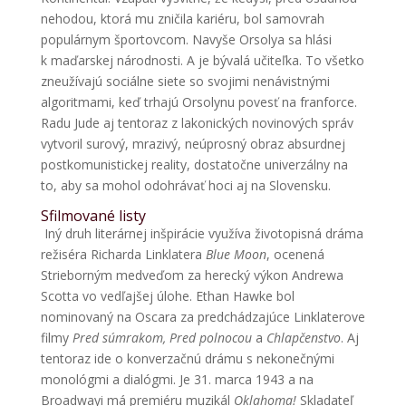
nehodou, ktorá mu zničila kariéru, bol samovrah
populárnym športovcom. Navyše Orsolya sa hlási
k maďarskej národnosti. A je bývalá učiteľka. To všetko
zneužívajú sociálne siete so svojimi nenávistnými
algoritmami, keď trhajú Orsolynu povesť na franforce.
Radu Jude aj tentoraz z lakonických novinových správ
vytvoril surový, mrazivý, neúprosný obraz absurdnej
postkomunistickej reality, dostatočne univerzálny na
to, aby sa mohol odohrávať hoci aj na Slovensku.
Sfilmované listy
Iný druh literárnej inšpirácie využíva životopisná dráma
režiséra Richarda Linklatera
Blue Moon
, ocenená
Strieborným medveďom za herecký výkon Andrewa
Scotta vo vedľajšej úlohe. Ethan Hawke bol
nominovaný na Oscara za predchádzajúce Linklaterove
filmy
Pred súmrakom, Pred polnocou
a
Chlapčenstvo
. Aj
tentoraz ide o konverzačnú drámu s nekonečnými
monológmi a dialógmi. Je 31. marca 1943 a na
Broadwayi má premiéru muzikál
Oklahoma!
Skladateľ