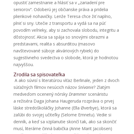
opustiť zamestnanie a hlásiť sa v „zariadení pre
seniorov“. Odoberú jej občianske práva a pridelia
plienkové nohavičky. Lenže Teresa chce žiť naplno,
plniť si sny. Utečie z transportu a vydá sa na púť
povodím veľrieky, aby si zachovala slobodu, integritu a
dôstojnosť. Akcia sa spája so snovými obrazmi a
predstavami, realita s absurditou (masovo
navštevované súboje akváriových rybiek) do
sugestívneho svedectva o slobode, ktorá je hodnotou
najvyššou.
Zrodila sa spisovateľka
A ako súvisí s literatúrou víťaz Berlinale, jeden z dvoch
súťažných filmov nesúcich názov
Snívanie
? Zlatým
medveďom ocenený nórsky
Drømmer
scenáristu
a režiséra Daga Johana Haugeruda rozpráva o prvej
láske stredoškoláčky Johanne (Ella Øverbye), ktorá sa
zaľúbi do svojej učiteľky (Selome Emnetu). Vedie si
denník, a keď sa vzplanutie skončí tak, ako sa skončiť
musí, literárne činná babička (Anne Marit Jacobsen)