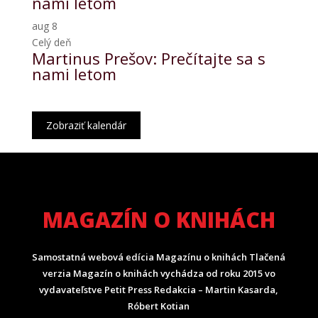
nami letom
aug
8
Celý deň
Martinus Prešov: Prečítajte sa s
nami letom
Zobraziť kalendár
MAGAZÍN O KNIHÁCH
Samostatná webová edícia Magazínu o knihách Tlačená
verzia Magazín o knihách vychádza od roku 2015 vo
vydavateľstve Petit Press Redakcia – Martin Kasarda,
Róbert Kotian