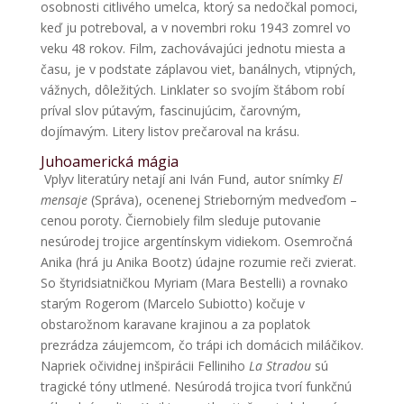
osobnosti citlivého umelca, ktorý sa nedočkal pomoci,
keď ju potreboval, a v novembri roku 1943 zomrel vo
veku 48 rokov. Film, zachovávajúci jednotu miesta a
času, je v podstate záplavou viet, banálnych, vtipných,
vážnych, dôležitých. Linklater so svojím štábom robí
príval slov pútavým, fascinujúcim, čarovným,
dojímavým. Litery listov prečaroval na krásu.
Juhoamerická mágia
Vplyv literatúry netají ani Iván Fund, autor snímky
El
mensaje
(Správa), ocenenej Strieborným medveďom –
cenou poroty. Čiernobiely film sleduje putovanie
nesúrodej trojice argentínskym vidiekom. Osemročná
Anika (hrá ju Anika Bootz) údajne rozumie reči zvierat.
So štyridsiatničkou Myriam (Mara Bestelli) a rovnako
starým Rogerom (Marcelo Subiotto) kočuje v
obstarožnom karavane krajinou a za poplatok
prezrádza záujemcom, čo trápi ich domácich miláčikov.
Napriek očividnej inšpirácii Felliniho
La Stradou
sú
tragické tóny utlmené. Nesúrodá trojica tvorí funkčnú