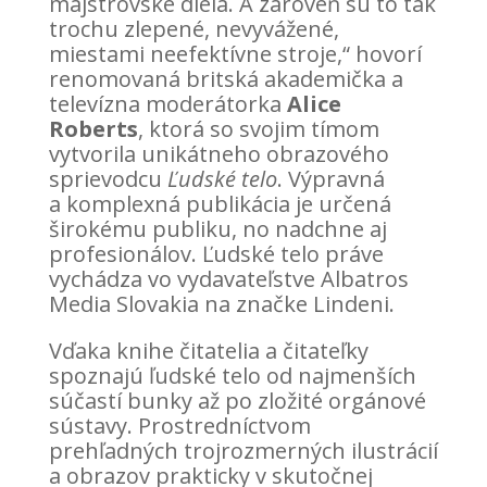
majstrovské diela. A zároveň sú to tak
trochu zlepené, nevyvážené,
miestami neefektívne stroje,“ hovorí
renomovaná britská akademička a
televízna moderátorka
Alice
Roberts
, ktorá so svojim tímom
vytvorila unikátneho obrazového
sprievodcu
Ľudské telo
. Výpravná
a komplexná publikácia je určená
širokému publiku, no nadchne aj
profesionálov. Ľudské telo práve
vychádza vo vydavateľstve Albatros
Media Slovakia na značke Lindeni.
Vďaka knihe čitatelia a čitateľky
spoznajú ľudské telo od najmenších
súčastí bunky až po zložité orgánové
sústavy. Prostredníctvom
prehľadných trojrozmerných ilustrácií
a obrazov prakticky v skutočnej