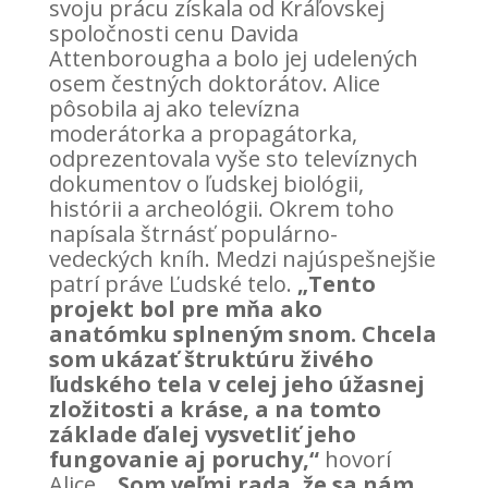
svoju prácu získala od Kráľovskej
spoločnosti cenu Davida
Attenborougha a bolo jej udelených
osem čestných doktorátov. Alice
pôsobila aj ako televízna
moderátorka a propagátorka,
odprezentovala vyše sto televíznych
dokumentov o ľudskej biológii,
histórii a archeológii. Okrem toho
napísala štrnásť populárno-
vedeckých kníh. Medzi najúspešnejšie
patrí práve Ľudské telo.
„Tento
projekt bol pre mňa ako
anatómku splneným snom. Chcela
som ukázať štruktúru živého
ľudského tela v celej jeho úžasnej
zložitosti a kráse, a na tomto
základe ďalej vysvetliť jeho
fungovanie aj poruchy,“
hovorí
Alice.
„Som veľmi rada, že sa nám