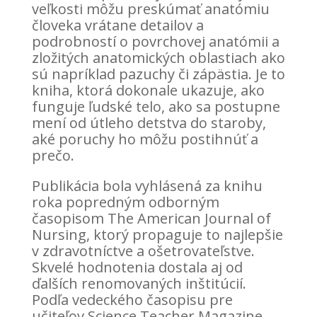
veľkosti môžu preskúmať anatómiu
človeka vrátane detailov a
podrobností o povrchovej anatómii a
zložitých anatomických oblastiach ako
sú napríklad pazuchy či zápästia. Je to
kniha, ktorá dokonale ukazuje, ako
funguje ľudské telo, ako sa postupne
mení od útleho detstva do staroby,
aké poruchy ho môžu postihnúť a
prečo.
Publikácia bola vyhlásená za knihu
roka popredným odborným
časopisom The American Journal of
Nursing, ktorý propaguje to najlepšie
v zdravotníctve a ošetrovateľstve.
Skvelé hodnotenia dostala aj od
ďalších renomovaných inštitúcií.
Podľa vedeckého časopisu pre
učiteľov Science Teacher Magazine