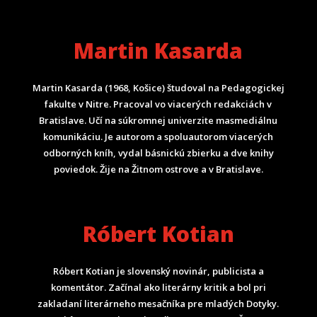
Martin Kasarda
Martin Kasarda (1968, Košice) študoval na Pedagogickej
fakulte v Nitre. Pracoval vo viacerých redakciách v
Bratislave. Učí na súkromnej univerzite masmediálnu
komunikáciu. Je autorom a spoluautorom viacerých
odborných kníh, vydal básnickú zbierku a dve knihy
poviedok. Žije na Žitnom ostrove a v Bratislave.
Róbert Kotian
Róbert Kotian je slovenský novinár, publicista a
komentátor. Začínal ako literárny kritik a bol pri
zakladaní literárneho mesačníka pre mladých Dotyky.