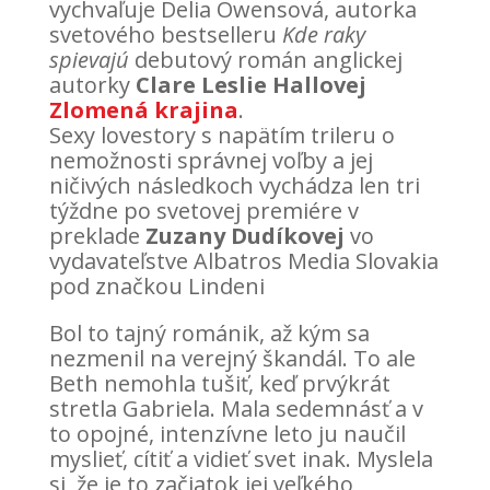
vychvaľuje Delia Owensová, autorka
svetového bestselleru
Kde raky
spievajú
debutový román anglickej
autorky
Clare Leslie Hallovej
Zlomená krajina
.
Sexy lovestory s napätím trileru o
nemožnosti správnej voľby a jej
ničivých následkoch vychádza len tri
týždne po svetovej premiére v
preklade
Zuzany Dudíkovej
vo
vydavateľstve Albatros Media Slovakia
pod značkou Lindeni
Bol to tajný románik, až kým sa
nezmenil na verejný škandál. To ale
Beth nemohla tušiť, keď prvýkrát
stretla Gabriela. Mala sedemnásť a v
to opojné, intenzívne leto ju naučil
myslieť, cítiť a vidieť svet inak. Myslela
si, že je to začiatok jej veľkého