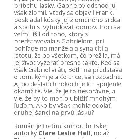
príbehu lásky. Gabrielov odchod ju
však zlomil. Vtedy sa objavil Frank,
poskladal kúsky jej zlomeného srdca
a spolu si vybudovali domov. Hoci sa
veľmi líšil od toho, ktorý si
predstavovala s Gabrielom, pri
pohľade na manžela a syna cítila
istotu, že po všetkom, čo prežila, má
jej život vyzerať presne takto. Keď sa
však Gabriel vráti, Bethina predstava
o tom, kým je a čo chce, sa rozpadne.
Aj po desiatich rokoch je ich spojenie
okamžité. Vie, že je to nesprávne, a
vie, že by to mohlo ublížiť mnohým
ľuďom. Ako by však mohla odolať
druhej šanci na prvú lásku?
Román je treťou knihou britskej
autorky
Clare Leslie Hall
, no až