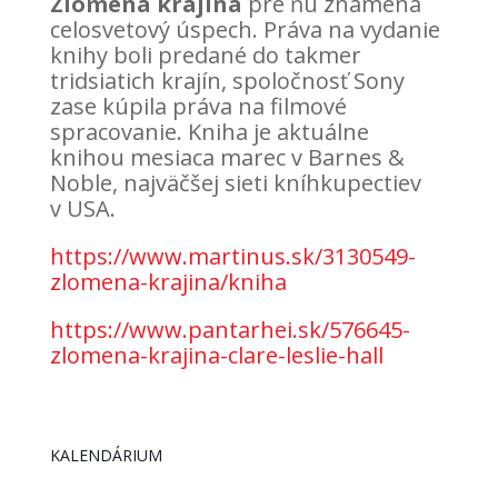
Zlomená krajina
pre ňu znamená
celosvetový úspech. Práva na vydanie
knihy boli predané do takmer
tridsiatich krajín, spoločnosť Sony
zase kúpila práva na filmové
spracovanie. Kniha je aktuálne
knihou mesiaca marec v Barnes &
Noble, najväčšej sieti kníhkupectiev
v USA.
https://www.martinus.sk/3130549-
zlomena-krajina/kniha
https://www.pantarhei.sk/576645-
zlomena-krajina-clare-leslie-hall
KALENDÁRIUM