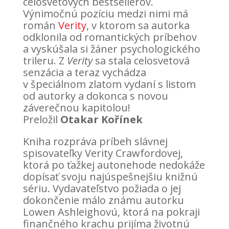
celosvetových bestsellerov.
Výnimočnú pozíciu medzi nimi má
román
Verity
, v ktorom sa autorka
odklonila od romantických príbehov
a vyskúšala si žáner psychologického
trileru. Z
Verity
sa stala celosvetová
senzácia a teraz vychádza
v špeciálnom zlatom vydaní s listom
od autorky a dokonca s novou
záverečnou kapitolou!
Preložil
Otakar Kořínek
Kniha rozpráva príbeh slávnej
spisovateľky Verity Crawfordovej,
ktorá po ťažkej autonehode nedokáže
dopísať svoju najúspešnejšiu knižnú
sériu. Vydavateľstvo požiada o jej
dokončenie málo známu autorku
Lowen Ashleighovú, ktorá na pokraji
finančného krachu prijíma životnú