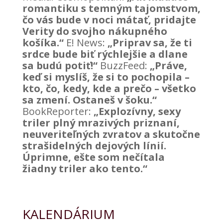
romantiku s temným tajomstvom,
čo vás bude v noci mátať, pridajte
Verity do svojho nákupného
košíka.“
E! News:
„Priprav sa, že ti
srdce bude biť rýchlejšie a dlane
sa budú potiť!“
BuzzFeed:
„Práve,
keď si myslíš, že si to pochopila –
kto, čo, kedy, kde a prečo – všetko
sa zmení. Ostaneš v šoku.“
BookReporter:
„Explozívny, sexy
triler plný mrazivých priznaní,
neuveriteľných zvratov a skutočne
strašidelných dejových línií.
Úprimne, ešte som nečítala
žiadny triler ako tento.“
KALENDÁRIUM