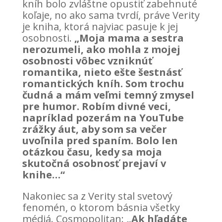
kníh bolo zvláštne opustiť zabehnuté
koľaje, no ako sama tvrdí, práve Verity
je kniha, ktorá najviac pasuje k jej
osobnosti.
„Moja mama a sestra
nerozumeli, ako mohla z mojej
osobnosti vôbec vzniknúť
romantika, nieto ešte šestnásť
romantických kníh. Som trochu
čudná a mám veľmi temný zmysel
pre humor. Robím divné veci,
napríklad pozerám na YouTube
zrážky áut, aby som sa večer
uvoľnila pred spaním. Bolo len
otázkou času, kedy sa moja
skutočná osobnosť prejaví v
knihe…“
Nakoniec sa z Verity stal svetový
fenomén, o ktorom básnia všetky
médiá. Cosmopolitan:
„Ak hľadáte