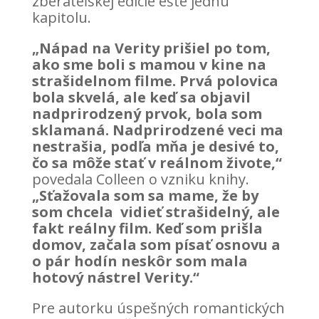
zberateľskej edície ešte jednu
kapitolu.
„Nápad na Verity prišiel po tom,
ako sme boli s mamou v kine na
strašidelnom filme. Prvá polovica
bola skvelá, ale keď sa objavil
nadprirodzený prvok, bola som
sklamaná. Nadprirodzené veci ma
nestrašia, podľa mňa je desivé to,
čo sa môže stať v reálnom živote,“
povedala Colleen o vzniku knihy.
„Sťažovala som sa mame, že by
som chcela vidieť strašidelný, ale
fakt reálny film. Keď som prišla
domov, začala som písať osnovu a
o pár hodín neskôr som mala
hotový nástrel Verity.“
Pre autorku úspešných romantických