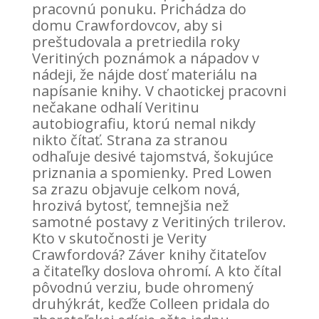
pracovnú ponuku. Prichádza do
domu Crawfordovcov, aby si
preštudovala a pretriedila roky
Veritiných poznámok a nápadov v
nádeji, že nájde dosť materiálu na
napísanie knihy. V chaotickej pracovni
nečakane odhalí Veritinu
autobiografiu, ktorú nemal nikdy
nikto čítať. Strana za stranou
odhaľuje desivé tajomstvá, šokujúce
priznania a spomienky. Pred Lowen
sa zrazu objavuje celkom nová,
hrozivá bytosť, temnejšia než
samotné postavy z Veritiných trilerov.
Kto v skutočnosti je Verity
Crawfordová? Záver knihy čitateľov
a čitateľky doslova ohromí. A kto čítal
pôvodnú verziu, bude ohromený
druhýkrát, keďže Colleen pridala do