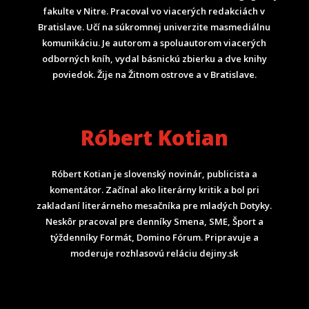
fakulte v Nitre. Pracoval vo viacerých redakciách v
Bratislave. Učí na súkromnej univerzite masmediálnu
komunikáciu. Je autorom a spoluautorom viacerých
odborných kníh, vydal básnickú zbierku a dve knihy
poviedok. Žije na Žitnom ostrove a v Bratislave.
Róbert Kotian
Róbert Kotian je slovenský novinár, publicista a
komentátor. Začínal ako literárny kritik a bol pri
zakladaní literárneho mesačníka pre mladých Dotyky.
Neskôr pracoval pre denníky Smena, SME, Šport a
týždenníky Formát, Domino Fórum.
Pripravuje a
moderuje rozhlasovú reláciu dejiny.sk