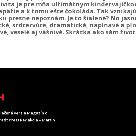
ivita je pre mňa ultimátnym kindervajíčk
napätie a k tomu ešte čokoláda. Tak vznikaj
ku presne nepoznám. Je to šialené? No jasn
cké, srdcervúce, dramatické, napínavé a pl
é, veselé aj vášnivé. Skrátka ako sám život
H
lačená verzia Magazín o
etit Press Redakcia – Martin