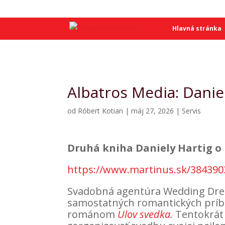
SME
SME
Hlavná stránka
Albatros Media: Danie
od
Róbert Kotian
|
máj 27, 2026
|
Servis
Druhá kniha Daniely Hartig o 
https://www.martinus.sk/384390
Svadobná agentúra Wedding Dream
samostatných romantických prí
románom
Ulov svedka
.
Tentokrát 