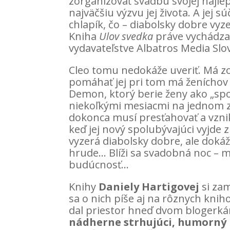
zorganizovať svadbu svojej najle
najväčšiu výzvu jej života. A jej
chlapík, čo – diabolsky dobre vyze
Kniha
Ulov svedka
práve vychádza
vydavateľstve Albatros Media Slo
Cleo tomu nedokáže uveriť. Má zo
pomáhať jej pri tom má ženíchov
Demon, ktorý berie ženy ako „sp
niekoľkými mesiacmi na jednom z 
dokonca musí presťahovať a vznikn
keď jej nový spolubývajúci vyjde 
vyzerá diabolsky dobre, ale dokáže
hrude… Blíži sa svadobná noc – m
budúcnosť…
Knihy
Daniely Hartigovej
si zam
sa o nich píše aj na rôznych kn
dal priestor hneď dvom blogerká
nádherne strhujúci, humorný p