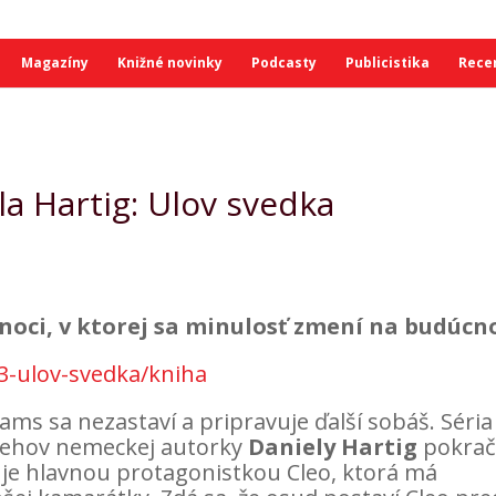
Magazíny
Knižné novinky
Podcasty
Publicistika
Rece
la Hartig: Ulov svedka
noci, v ktorej sa minulosť zmení na budúcn
3-ulov-svedka/kniha
s sa nezastaví a pripravuje ďalší sobáš. Séria
behov nemeckej autorky
Daniely Hartig
pokrač
je hlavnou protagonistkou Cleo, ktorá má