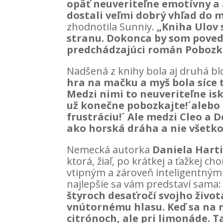
opäť neuveriteľne emotívny a
dostali veľmi dobrý vhľad do 
zhodnotila Sunniy.
„Kniha Ulov 
stranu. Dokonca by som povedal
predchádzajúci román Pobozka
Nadšená z knihy bola aj druhá bl
hra na mačku a myš bola síce 
Medzi nimi to neuveriteľne isk
už konečne pobozkajte!´alebo ´
frustráciu!´ Ale medzi Cleo a
ako horská dráha a nie všetko
Nemecká autorka
Daniela Hart
ktorá, žiaľ, po krátkej a ťažkej c
vtipným a zároveň inteligentný
najlepšie sa vám predstaví sama
štyroch desaťročí svojho života
vnútornému hlasu. Keď sa na 
citrónoch, ale pri limonáde. Ta