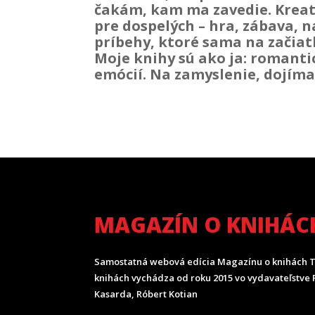
čakám, kam ma zavedie. Kreat
pre dospelých – hra, zábava, 
príbehy, ktoré sama na začiat
Moje knihy sú ako ja: romanti
emócií. Na zamyslenie, dojímav
MAGAZÍN O KNIHÁC
Samostatná webová edícia Magazínu o knihách T
knihách vychádza od roku 2015 vo vydavateľstve P
Kasarda, Róbert Kotian