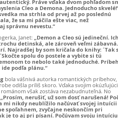
 autentický. Práve vďaka dvom pohľadom s
myslenia Cleo a Demona. Jednoducho skvelé!
svedka ma strhla od prvej až po poslednú
a, že sa mi páčila ešte viac, než
j správnu nevestu.“
ogerka, Janet:
„Demon a Cleo sú jedineční. Ic
trochu detinská, ale zároveň veľmi zábavná
rí. Najradšej by som kričala do knihy: ´Tak 
Skočte spolu do postele a vybite si tú
 Demonom to nebolo také jednoduché. Príbeh
 ide podľa plánu.“
ig
bola vášnivá autorka romantických príbehov,
horobe odišla príliš skoro. Vďaka svojim okúzľujúc
m románom však zostáva nezabudnuteľná. No
:
„Prosím, nerušiť, už som dosť narušená! Po
 mi nikdy neublížilo načúvať svojej intuícii
ne spoľahnem, zvyčajne neskončím pri
k je to aj pri písaní. Počúvam svoju intuíciu