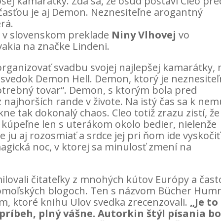
pšej kamarátky. Zdá sa, že osud postaví Cleo pre
 súčasťou je aj Demon. Neznesiteľne arogantný
rá.
 v slovenskom preklade
Niny Vlhovej
vo
vakia na značke Lindeni.
rganizovať svadbu svojej najlepšej kamarátky, 
 svedok Demon Hell. Demon, ktorý je neznesiteľ
otrebný tovar“. Demon, s ktorým bola pred
najhorších rande v živote. Na istý čas sa k nem
e tak dokonalý chaos. Cleo totiž zrazu zistí, že
z kúpeľne len s uterákom okolo bedier, nielenže
 ju aj rozosmiať a srdce jej pri ňom ide vyskočiť
agická noc, v ktorej sa minulosť zmení na
ilovali čitateľky z mnohých kútov Európy a čast
ihomoľských blogoch. Ten s názvom Bücher Hum
m, ktoré knihu Ulov svedka zrecenzovali.
„Je to
ríbeh, plný vášne. Autorkin štýl písania bo