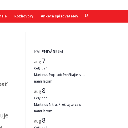
nzie
Rozhovory
Anketa spisovateľov
KALENDÁRIUM
7
aug
Celý deň
Martinus Poprad: Prečítajte sa s
nami letom
osť
8
aug
Celý deň
Martinus Nitra: Prečítajte sa s
nami letom
uje
8
aug
Celý deň