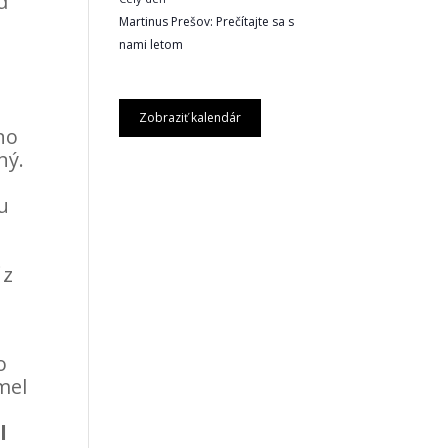
d
Martinus Prešov: Prečítajte sa s
nami letom
Zobraziť kalendár
no
ný.
u
 z
o
mel
l