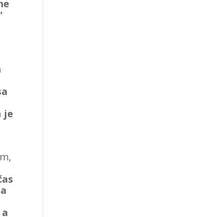
me
“
h
.
sa
 je
im,
čas
 a
 a