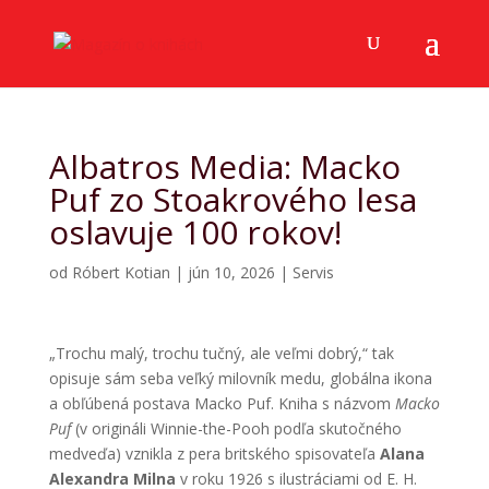
Albatros Media: Macko
Puf zo Stoakrového lesa
oslavuje 100 rokov!
od
Róbert Kotian
|
jún 10, 2026
|
Servis
„Trochu malý, trochu tučný, ale veľmi dobrý,“ tak
opisuje sám seba veľký milovník medu, globálna ikona
a obľúbená postava Macko Puf. Kniha s názvom
Macko
Puf
(v origináli Winnie-the-Pooh podľa skutočného
medveďa) vznikla z pera britského spisovateľa
Alana
Alexandra Milna
v roku 1926 s ilustráciami od E. H.