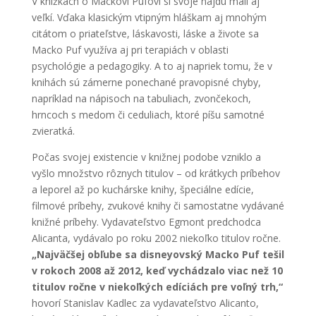
V knižkách o Mackovi Pufovi si svoje nájdu malí aj
veľkí. Vďaka klasickým vtipným hláškam aj mnohým
citátom o priateľstve, láskavosti, láske a živote sa
Macko Puf využíva aj pri terapiách v oblasti
psychológie a pedagogiky. A to aj napriek tomu, že v
knihách sú zámerne ponechané pravopisné chyby,
napríklad na nápisoch na tabuliach, zvončekoch,
hrncoch s medom či ceduliach, ktoré píšu samotné
zvieratká.
Počas svojej existencie v knižnej podobe vzniklo a
vyšlo množstvo rôznych titulov – od krátkych príbehov
a leporel až po kuchárske knihy, špeciálne edície,
filmové príbehy, zvukové knihy či samostatne vydávané
knižné príbehy. Vydavateľstvo Egmont predchodca
Alicanta, vydávalo po roku 2002 niekoľko titulov ročne.
„Najväčšej obľube sa disneyovský Macko Puf tešil
v rokoch 2008 až 2012, keď vychádzalo viac než 10
titulov ročne v niekoľkých edíciách pre voľný trh,“
hovorí Stanislav Kadlec za vydavateľstvo Alicanto,