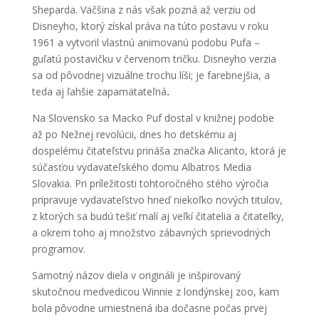
Sheparda. Väčšina z nás však pozná až verziu od
Disneyho, ktorý získal práva na túto postavu v roku
1961 a vytvoril vlastnú animovanú podobu Pufa –
guľatú postavičku v červenom tričku. Disneyho verzia
sa od pôvodnej vizuálne trochu líši; je farebnejšia, a
teda aj ľahšie zapamätateľná
.
Na Slovensko sa Macko Puf dostal v knižnej podobe
až po Nežnej revolúcii, dnes ho detskému aj
dospelému čitateľstvu prináša značka Alicanto, ktorá je
súčasťou vydavateľského domu Albatros Media
Slovakia. Pri príležitosti tohtoročného stého výročia
pripravuje vydavateľstvo hneď niekoľko nových titulov,
z ktorých sa budú tešiť malí aj veľkí čitatelia a čitateľky,
a okrem toho aj množstvo zábavných sprievodných
programov.
Samotný názov diela v origináli je inšpirovaný
skutočnou medvedicou Winnie z londýnskej zoo, kam
bola pôvodne umiestnená iba dočasne počas prvej