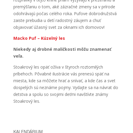
premýšľaniu o tom, aké zázračné zmeny sa v prírode
odohrávajú počas celého roka. Pufove dobrodružstvá
zaiste prebudia u detí radostný záujem a chuť
objavovať úžasný svet za oknami ich domovov!
Macko Puf – Kúzelný les
Niekedy aj drobné maličkosti môžu znamenať
veľa.
Stoakrový les opäť ožíva v štyroch roztomilých
príbehoch. Pôvabné ilustrácie vás prenesú späť na
miesta, kde sa môžete hrať a snívať, a kde čas a svet
dospelých sú neznáme pojmy. Vydajte sa na návrat do
detstva a spolu so svojimi deťmi navštívte známy
Stoakrový les.
KALENDÁRIUM