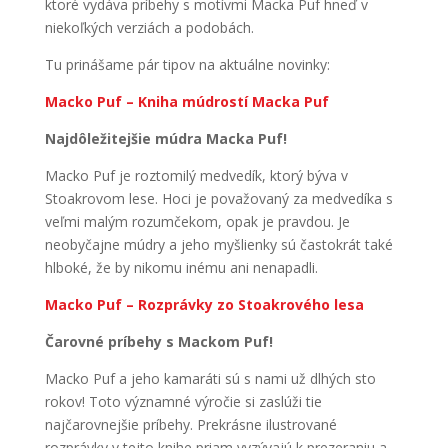
ktoré vydáva príbehy s motívmi Macka Puf hneď v
niekoľkých verziách a podobách.
Tu prinášame pár tipov na aktuálne novinky:
Macko Puf – Kniha múdrostí Macka Puf
Najdôležitejšie múdra Macka Puf!
Macko Puf je roztomilý medvedík, ktorý býva v
Stoakrovom lese. Hoci je považovaný za medvedíka s
veľmi malým rozumčekom, opak je pravdou. Je
neobyčajne múdry a jeho myšlienky sú častokrát také
hlboké, že by nikomu inému ani nenapadli.
Macko Puf – Rozprávky zo Stoakrového lesa
Čarovné príbehy s Mackom Puf!
Macko Puf a jeho kamaráti sú s nami už dlhých sto
rokov! Toto významné výročie si zaslúži tie
najčarovnejšie príbehy. Prekrásne ilustrované
rozprávky v tejto knihe priam vyzývajú k prezeraniu a