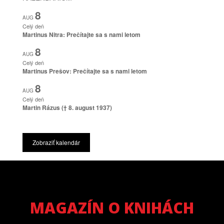
8
AUG
Celý deň
Martinus Nitra: Prečítajte sa s nami letom
8
AUG
Celý deň
Martinus Prešov: Prečítajte sa s nami letom
8
AUG
Celý deň
Martin Rázus († 8. august 1937)
Zobraziť kalendár
MAGAZÍN O KNIHÁCH