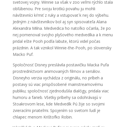
svetovej vojny. Winnie sa však v zoo veľmi rýchlo stala
obľúbenou. Pre svoju krotkú povahu ju mohli
návštevníci kŕmiť z ruky a vstupovať k nej do výbehu.
Jedným z návštevníkov bol aj syn spisovateľa Alana
Alexandra Milna. Medvedica ho natoľko očarila, že po
nej pomenoval svojho plyšového medvedíka a k menu
pridal ešte Pooh podľa labute, ktorú videl počas
prázdnin. A tak vznikol Winnie-the-Pooh, po slovensky
Macko Puf.
Spoločnosť Disney preslávila postavičku Macka Pufa
prostredníctvom animovaných filmov a seriálov.
Disneyho verzia vychádza z originálu, no príbeh a
postavy sú viac prispôsobené mainstreamovému
publiku; spoločnosť zjednodušila dialógy, pridala viac
humoru a farieb. Všetky príbehy sa odohrávajú v
Stoakrovom lese, kde Medvedík Pú žije so svojimi
zvieracími priateľmi. Spojením so svetom ľudí je
chlapec menom Krištofko Robin.