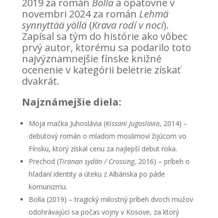
2019 za román
Bolla
a opätovne v
novembri 2024 za román
Lehmä
synnyttää yöllä
(
Krava rodí v noci
).
Zapísal sa tým do histórie ako vôbec
prvý autor, ktorému sa podarilo toto
najvýznamnejšie fínske knižné
ocenenie v kategórii beletrie získať
dvakrát.
Najznámejšie diela:
Moja mačka Juhoslávia (
Kissani Jugoslavia
, 2014) –
debutový román o mladom moslimovi žijúcom vo
Fínsku, ktorý získal cenu za najlepší debut roka.
Prechod (
Tiranan sydän / Crossing
, 2016) – príbeh o
hľadaní identity a úteku z Albánska po páde
komunizmu.
Bolla (2019) – tragický milostný príbeh dvoch mužov
odohrávajúci sa počas vojny v Kosove, za ktorý