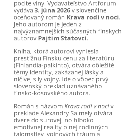
pocite viny. Vydavateľstvo Artforum
vydáva
3. júna 2026
v slovenčine
oceňovaný román
Krava rodí v noci.
Jeho autorom je jeden z
najvýznamnejších súčasných fínskych
autorov
Pajtim Statovci.
Kniha, ktorá autorovi vyniesla
prestížnu Fínsku cenu za literatúru
(Finlandia-palkinto), otvára dôležité
témy identity, zakázanej lásky a
ničivej sily vojny. Ide o vôbec prvý
slovenský preklad uznávaného
fínsko-kosovského autora.
Román s názvom
Krava rodí v noci
v
preklade Alexandry Salmely otvára
dvere do surovej, no hlboko
emotívnej reality plnej rodinných
tajomstiev, vojnových tráum a