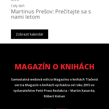
AUG
Celý deň
Martinus Prešov: Prečítajte sa s
nami letom
Zobraziť kalendár
MAGAZÍN O KNIHÁCH
Samostatná webová edícia Magazínu o knihách Tlačená
verzia Magazín o knihách vychádza od roku 2015 vo
vydavateľstve Petit Press Redakcia – Martin Kasarda,
Róbert Kotian