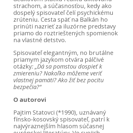
strachom, a súčasnosťou, kedy ako
dospelý spisovateľ čelí psychickému
zrúteniu. Cesta späť na Balkán ho
prinúti nazrieť za iluzórne predstavy
priamo do roztrieštených spomienok
na vlastné detstvo.
Spisovateľ elegantným, no brutálne
priamym jazykom otvára pálčivé
otázky
: „Dá sa pomstou dospieť k
zmiereniu? Nakoľko môžeme veriť
vlastnej pamäti? Ako žiť bez pocitu
bezpečia?“
O autorovi
Pajtim Statovci (*1990), uznávaný
fínsko-kosovský spisovateľ, patrí k
najvýraznejším hlasom súčasnej
európskej literatúry. Vo svojich