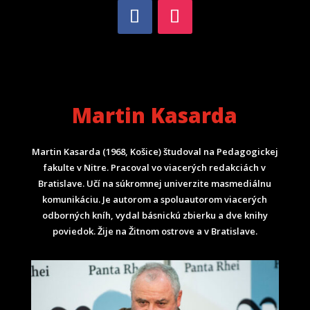
Martin Kasarda
Martin Kasarda (1968, Košice) študoval na Pedagogickej
fakulte v Nitre. Pracoval vo viacerých redakciách v
Bratislave. Učí na súkromnej univerzite masmediálnu
komunikáciu. Je autorom a spoluautorom viacerých
odborných kníh, vydal básnickú zbierku a dve knihy
poviedok. Žije na Žitnom ostrove a v Bratislave.