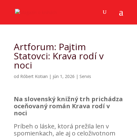
Artforum: Pajtim
Statovci: Krava rodí v
noci
od
Róbert Kotian
|
jún 1, 2026
|
Servis
Na slovenský knižný trh prichádza
oceňovaný román Krava rodí v
noci
Príbeh o láske, ktorá prežila len v
spomienkach, ale aj o celoživotnom