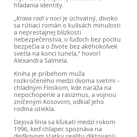
hľadania identity.
„
Krava rodí v noci
je úchvatný, divoko
sa rútiaci román o kulisách minulosti
a neprestajnej blízkosti
nebezpečenstva, o ľuďoch bez pocitu
bezpečia a o živote bez akéhokoľvek
svetla na konci tunela,“ hovorí
Alexandra Salmela.
Kniha je príbehom muža
rozkročeného medzi dvoma svetmi –
chladným Fínskom, kde naráža na
nepochopenie a rasizmus, a vojnou
zničeným Kosovom, odkiaľ jeho
rodina utiekla.
Dejová línia sa kľukatí medzi rokom
1996, keď chlapec spoznáva na
dedkovom statku realitu diktovanú