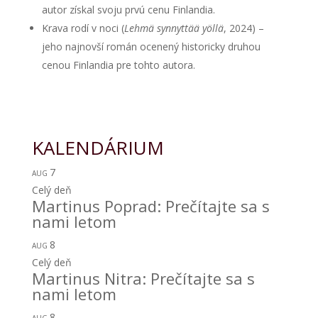
autor získal svoju prvú cenu Finlandia.
Krava rodí v noci (
Lehmä synnyttää yöllä
, 2024) –
jeho najnovší román ocenený historicky druhou
cenou Finlandia pre tohto autora.
KALENDÁRIUM
7
AUG
Celý deň
Martinus Poprad: Prečítajte sa s
nami letom
8
AUG
Celý deň
Martinus Nitra: Prečítajte sa s
nami letom
8