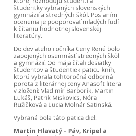
ktorej rozhodujú študenti a
študentky vybraných slovenských
gymnázií a stredných škôl. Poslaním
ocenenia je podporovať mladých ľudí
k čítaniu hodnotnej slovenskej
literatúry.
Do deviateho ročníka Ceny René bolo
zapojených osemnásť stredných škôl
a gymnázií. Od mája čítali desiatky
študentov a študentiek päticu kníh,
ktorú vybrala tohtoročná odborná
porota z literárnej ceny Anasoft litera
v zložení: Vladimír Barborík, Martin
Lukáš, Patrik Miskovics, Nóra
Ružičková a Lucia Molnár Satinská.
Vybraná bola táto pätica diel:
Martin Hlavatý
–
Páv, Kripel a