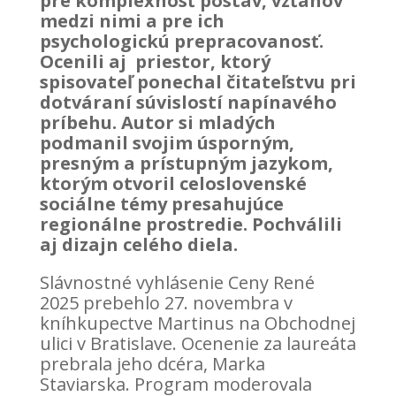
pre komplexnosť postáv, vzťahov
medzi nimi a pre ich
psychologickú prepracovanosť.
Ocenili aj priestor, ktorý
spisovateľ ponechal čitateľstvu pri
dotváraní súvislostí napínavého
príbehu. Autor si mladých
podmanil svojim úsporným,
presným a prístupným jazykom,
ktorým otvoril celoslovenské
sociálne témy presahujúce
regionálne prostredie. Pochválili
aj dizajn celého diela.
Slávnostné vyhlásenie Ceny René
2025 prebehlo 27. novembra v
kníhkupectve Martinus na Obchodnej
ulici v Bratislave. Ocenenie za laureáta
prebrala jeho dcéra, Marka
Staviarska. Program moderovala