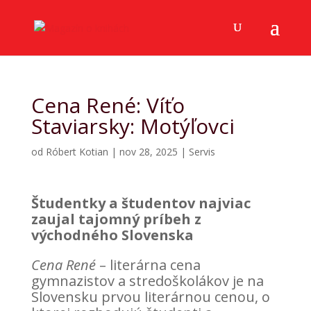
Cena René: Víťo
Staviarsky: Motýľovci
od
Róbert Kotian
|
nov 28, 2025
|
Servis
Študentky a študentov najviac
zaujal tajomný príbeh z
východného Slovenska
Cena René
– literárna cena
gymnazistov a stredoškolákov je na
Slovensku prvou literárnou cenou, o