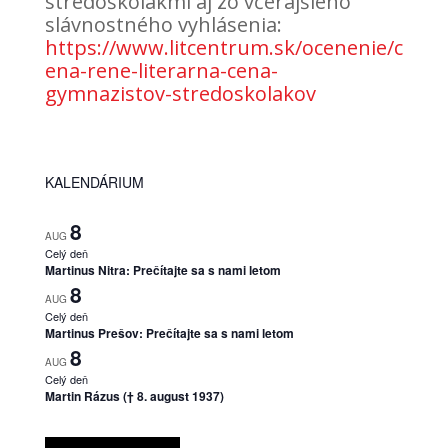
stredoškolákmi aj zo včerajšieho
slávnostného vyhlásenia:
https://www.litcentrum.sk/ocenenie/c
ena-rene-literarna-cena-
gymnazistov-stredoskolakov
KALENDÁRIUM
8
AUG
Celý deň
Martinus Nitra: Prečítajte sa s nami letom
8
AUG
Celý deň
Martinus Prešov: Prečítajte sa s nami letom
8
AUG
Celý deň
Martin Rázus († 8. august 1937)