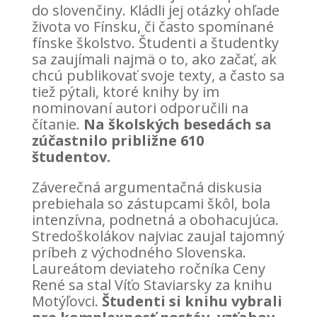
do slovenčiny. Kládli jej otázky ohľade
života vo Fínsku, či často spomínané
fínske školstvo. Študenti a študentky
sa zaujímali najmä o to, ako začať, ak
chcú publikovať svoje texty, a často sa
tiež pýtali, ktoré knihy by im
nominovaní autori odporučili na
čítanie.
Na školských besedách sa
zúčastnilo približne 610
študentov.
Záverečná argumentačná diskusia
prebiehala so zástupcami škôl, bola
intenzívna, podnetná a obohacujúca.
Stredoškolákov najviac zaujal tajomný
príbeh z východného Slovenska.
Laureátom deviateho ročníka Ceny
René sa stal Víťo Staviarsky za knihu
Motýľovci.
Študenti si knihu vybrali