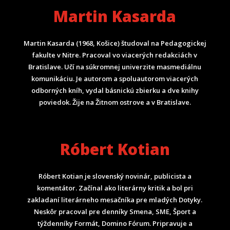
Martin Kasarda
Martin Kasarda (1968, Košice) študoval na Pedagogickej
fakulte v Nitre. Pracoval vo viacerých redakciách v
Bratislave. Učí na súkromnej univerzite masmediálnu
komunikáciu. Je autorom a spoluautorom viacerých
odborných kníh, vydal básnickú zbierku a dve knihy
poviedok. Žije na Žitnom ostrove a v Bratislave.
Róbert Kotian
Róbert Kotian je slovenský novinár, publicista a
komentátor. Začínal ako literárny kritik a bol pri
zakladaní literárneho mesačníka pre mladých Dotyky.
Neskôr pracoval pre denníky Smena, SME, Šport a
týždenníky Formát, Domino Fórum.
Pripravuje a