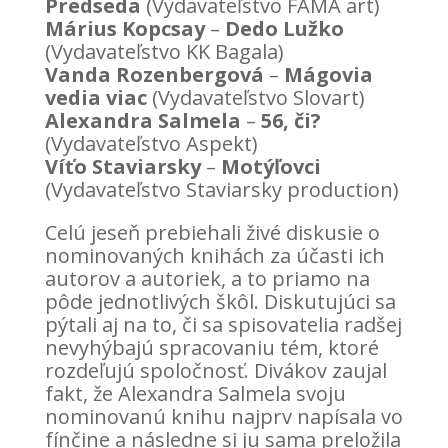
Predseda
(Vydavateľstvo FAMA art)
Márius Kopcsay
–
Dedo Lužko
(Vydavateľstvo KK Bagala)
Vanda Rozenbergová
–
Mágovia
vedia viac
(Vydavateľstvo Slovart)
Alexandra Salmela
–
56, či?
(Vydavateľstvo Aspekt)
Víťo Staviarsky
–
Motýľovci
(Vydavateľstvo Staviarsky production)
Celú jeseň prebiehali živé diskusie o
nominovaných knihách za účasti ich
autorov a autoriek, a to priamo na
pôde jednotlivých škôl. Diskutujúci sa
pýtali aj na to, či sa spisovatelia radšej
nevyhýbajú spracovaniu tém, ktoré
rozdeľujú spoločnosť. Divákov zaujal
fakt, že Alexandra Salmela svoju
nominovanú knihu najprv napísala vo
fínčine a následne si ju sama preložila