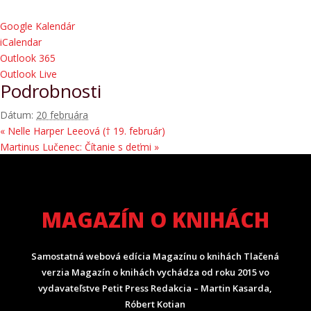
Google Kalendár
iCalendar
Outlook 365
Outlook Live
Podrobnosti
Dátum:
20 februára
«
Nelle Harper Leeová († 19. február)
Martinus Lučenec: Čítanie s deťmi
»
MAGAZÍN O KNIHÁCH
Samostatná webová edícia Magazínu o knihách Tlačená
verzia Magazín o knihách vychádza od roku 2015 vo
vydavateľstve Petit Press Redakcia – Martin Kasarda,
Róbert Kotian