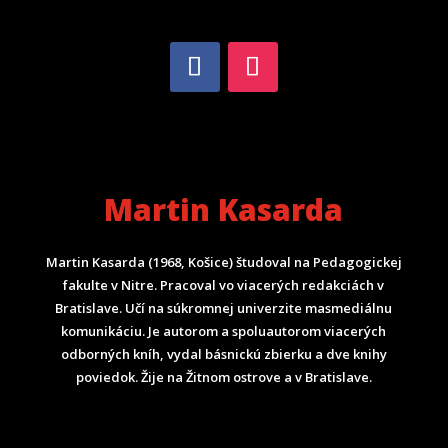
Martin Kasarda
Martin Kasarda (1968, Košice) študoval na Pedagogickej
fakulte v Nitre. Pracoval vo viacerých redakciách v
Bratislave. Učí na súkromnej univerzite masmediálnu
komunikáciu. Je autorom a spoluautorom viacerých
odborných kníh, vydal básnickú zbierku a dve knihy
poviedok. Žije na Žitnom ostrove a v Bratislave.