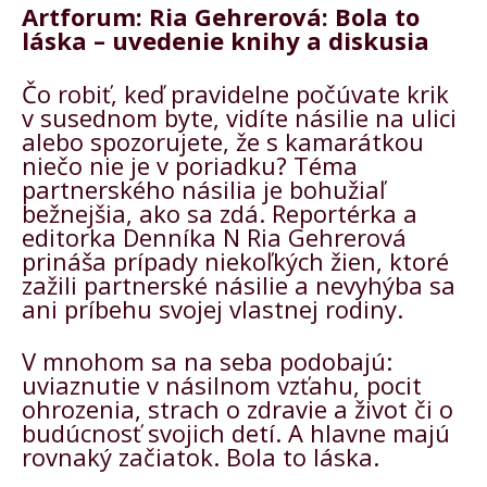
Artforum
: Ria Gehrerová: Bola to
láska – uvedenie knihy a diskusia
Čo robiť, keď pravidelne počúvate krik
v susednom byte, vidíte násilie na ulici
alebo spozorujete, že s kamarátkou
niečo nie je v poriadku? Téma
partnerského násilia je bohužiaľ
bežnejšia, ako sa zdá. Reportérka a
editorka Denníka N Ria Gehrerová
prináša prípady niekoľkých žien, ktoré
zažili partnerské násilie a nevyhýba sa
ani príbehu svojej vlastnej rodiny.
V mnohom sa na seba podobajú:
uviaznutie v násilnom vzťahu, pocit
ohrozenia, strach o zdravie a život či o
budúcnosť svojich detí. A hlavne majú
rovnaký začiatok. Bola to láska.