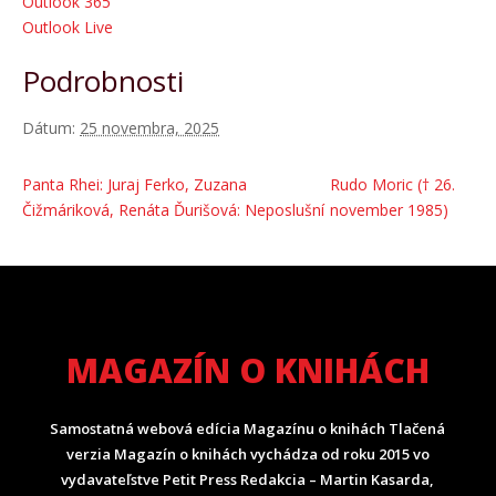
Outlook 365
Outlook Live
Podrobnosti
Dátum:
25 novembra, 2025
Panta Rhei: Juraj Ferko, Zuzana
Rudo Moric († 26.
Čižmáriková, Renáta Ďurišová: Neposlušní
november 1985)
MAGAZÍN O KNIHÁCH
Samostatná webová edícia Magazínu o knihách Tlačená
verzia Magazín o knihách vychádza od roku 2015 vo
vydavateľstve Petit Press Redakcia – Martin Kasarda,