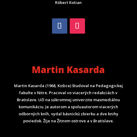
Róbert Kotian
Martin Kasarda
Martin Kasarda (1968, Košice) študoval na Pedagogickej
fakulte v Nitre. Pracoval vo viacerých redakciách v
Bratislave. Učí na súkromnej univerzite masmediálnu
komunikáciu. Je autorom a spoluautorom viacerých
odborných kníh, vydal básnickú zbierku a dve knihy
poviedok. Žije na Žitnom ostrove a v Bratislave.