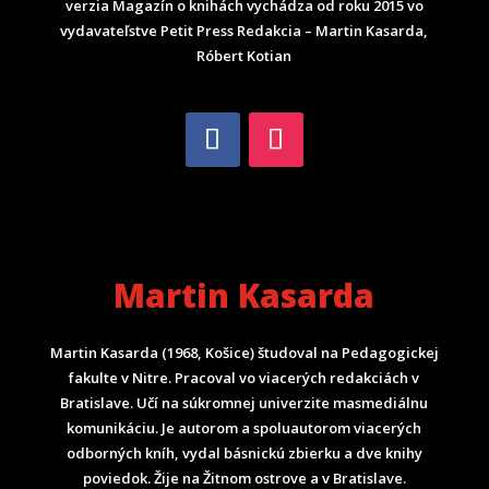
verzia Magazín o knihách vychádza od roku 2015 vo
vydavateľstve Petit Press Redakcia – Martin Kasarda,
Róbert Kotian
Martin Kasarda
Martin Kasarda (1968, Košice) študoval na Pedagogickej
fakulte v Nitre. Pracoval vo viacerých redakciách v
Bratislave. Učí na súkromnej univerzite masmediálnu
komunikáciu. Je autorom a spoluautorom viacerých
odborných kníh, vydal básnickú zbierku a dve knihy
poviedok. Žije na Žitnom ostrove a v Bratislave.