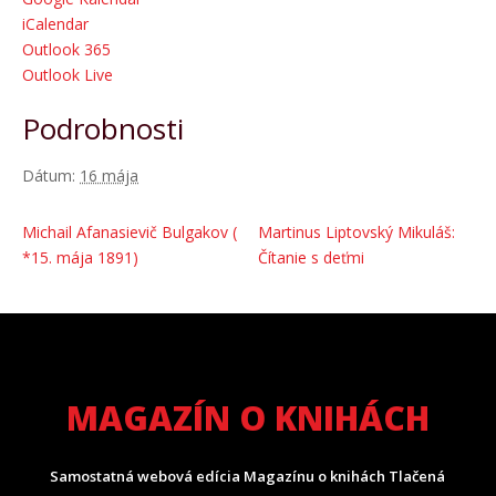
iCalendar
Outlook 365
Outlook Live
Podrobnosti
Dátum:
16 mája
Michail Afanasievič Bulgakov (
Martinus Liptovský Mikuláš:
*15. mája 1891)
Čítanie s deťmi
MAGAZÍN O KNIHÁCH
Samostatná webová edícia Magazínu o knihách Tlačená