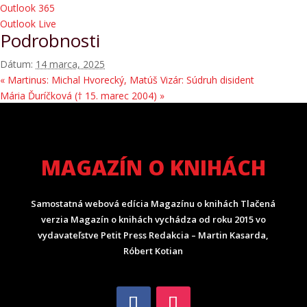
Outlook 365
Outlook Live
Podrobnosti
Dátum:
14 marca, 2025
«
Martinus: Michal Hvorecký, Matúš Vizár: Súdruh disident
Mária Ďuríčková († 15. marec 2004)
»
MAGAZÍN O KNIHÁCH
Samostatná webová edícia Magazínu o knihách Tlačená
verzia Magazín o knihách vychádza od roku 2015 vo
vydavateľstve Petit Press Redakcia – Martin Kasarda,
Róbert Kotian