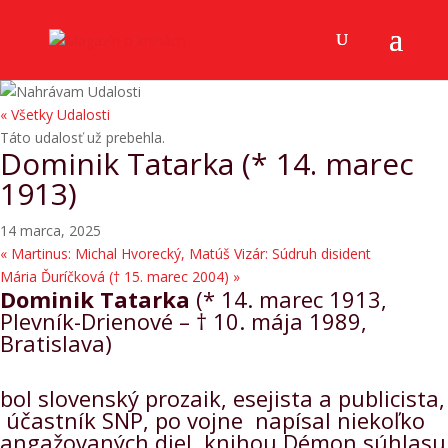
« Všetky Udalosti
Táto udalosť už prebehla.
Dominik Tatarka (* 14. marec
1913)
14 marca, 2025
«
Martinus: Michal Hvorecký, Matúš Vizár: Súdruh disident
Mária Ďuríčková († 15. marec 2004)
»
Dominik Tatarka
(* 14. marec 1913,
Plevník-Drienové – † 10. mája 1989,
Bratislava)
bol slovenský prozaik, esejista a publicista,
účastník SNP, po vojne napísal niekoľko
angažovaných diel, knihou Démon súhlasu