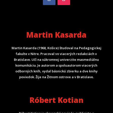
Martin Kasarda
Martin Kasarda (1968, Košice) študoval na Pedagogickej
fakulte v Nitre. Pracoval vo viacerých redakciách v
Bratislave. Učí na súkromnej univerzite masmediálnu
komunikáciu. Je autorom a spoluautorom viacerých
odborných kníh, vydal básnickú zbierku a dve knihy
poviedok. Žije na Žitnom ostrove a v Bratislave.
Róbert Kotian