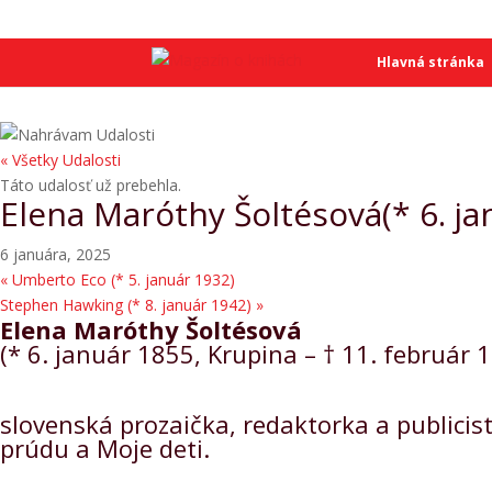
SME
SME
Hlavná stránka
« Všetky Udalosti
Táto udalosť už prebehla.
Elena Maróthy Šoltésová(* 6. ja
6 januára, 2025
«
Umberto Eco (* 5. január 1932)
Stephen Hawking (* 8. január 1942)
»
Elena Maróthy Šoltésová
(* 6. január 1855, Krupina – † 11. február 
slovenská prozaička, redaktorka a publicist
prúdu a Moje deti.