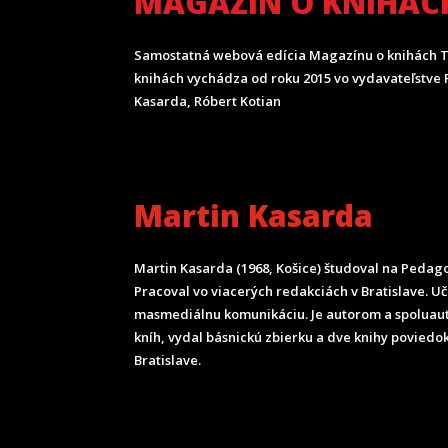
MAGAZÍN O KNIHÁC
Samostatná webová edícia Magazínu o knihách T
knihách vychádza od roku 2015 vo vydavateľstve P
Kasarda, Róbert Kotian
Martin Kasarda
Martin Kasarda (1968, Košice) študoval na Pedagog
Pracoval vo viacerých redakciách v Bratislave. U
masmediálnu komunikáciu. Je autorom a spoluau
kníh, vydal básnickú zbierku a dve knihy poviedok
Bratislave.