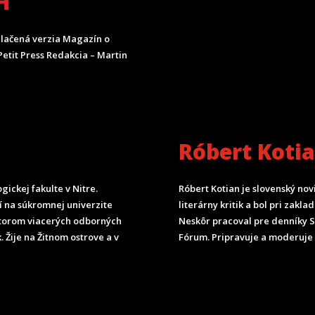
H
lačená verzia Magazín o
etit Press Redakcia – Martin
Róbert Koti
ickej fakulte v Nitre.
Róbert Kotian je slovenský nov
čí na súkromnej univerzite
literárny kritik a bol pri zak
torom viacerých odborných
Neskôr pracoval pre denníky 
. Žije na Žitnom ostrove a v
Fórum.
Pripravuje a moderuje 