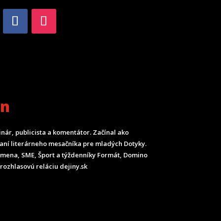
an
inár, publicista a komentátor. Začínal ako
ladaní literárneho mesačníka pre mladých Dotyky.
Smena, SME, Šport a týždenníky Formát, Domino
rozhlasovú reláciu dejiny.sk