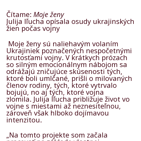
Čítame:
Moje ženy
Julija Iľucha opísala osudy ukrajinských
žien počas vojny
Moje ženy sú naliehavým volaním
Ukrajiniek poznačených nespočetnými
krutosťami vojny. V krátkych prózach
so silným emocionálnym nábojom sa
odrážajú zničujúce skúsenosti tých,
ktoré boli umlčané, prišli o milovaných
členov rodiny, tých, ktoré vytrvalo
bojujú, no aj tých, ktoré vojna
zlomila. Julija Iľucha približuje život vo
vojne s miestami až neznesiteľnou,
zároveň však hlboko dojímavou
intenzitou.
„Na tomto projekte som začala