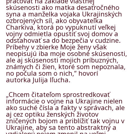
pracovať na základe vlastnej
skúsenosti ako matka desaťročného
syna a manželka vojaka Ukrajinských
ozbrojených síl, ako obyvateľka
Charkiva, ktorá po vypuknutí veľkej
vojny odmietla opustiť svoj domov a
odsťahovať sa do bezpečia v cudzine.
Príbehy v zbierke Moje ženy však
neopisujú iba moje osobné skúsenosti,
ale aj skúsenosti mojich príbuzných,
známych či žien, ktoré som nepoznala,
no počula som o nich,“ hovorí
autorka Julija Iľucha.
„Chcem čitateľom sprostredkovať
informácie o vojne na Ukrajine nielen
ako suché čísla a fakty v správach, ale
aj cez optiku ženských životov
zničených bojom a priblížiť tak vojnu v
Ukrajine, aby sa tento abstraktný a
vzdialený pojem zmenil na veľmi