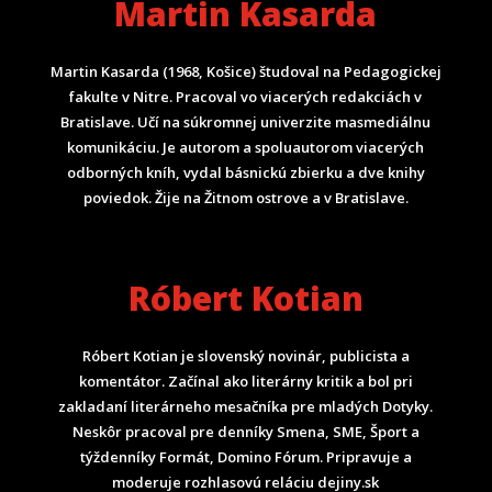
Martin Kasarda
Martin Kasarda (1968, Košice) študoval na Pedagogickej
fakulte v Nitre. Pracoval vo viacerých redakciách v
Bratislave. Učí na súkromnej univerzite masmediálnu
komunikáciu. Je autorom a spoluautorom viacerých
odborných kníh, vydal básnickú zbierku a dve knihy
poviedok. Žije na Žitnom ostrove a v Bratislave.
Róbert Kotian
Róbert Kotian je slovenský novinár, publicista a
komentátor. Začínal ako literárny kritik a bol pri
zakladaní literárneho mesačníka pre mladých Dotyky.
Neskôr pracoval pre denníky Smena, SME, Šport a
týždenníky Formát, Domino Fórum.
Pripravuje a
moderuje rozhlasovú reláciu dejiny.sk