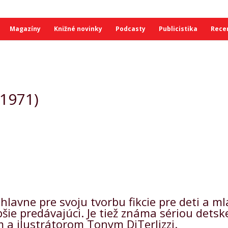
Magazíny
Knižné novinky
Podcasty
Publicistika
Rece
 1971)
hlavne pre svoju tvorbu fikcie pre deti a m
pšie predávajúci. Je tiež známa sériou dets
m a ilustrátorom Tonym DiTerlizzi.