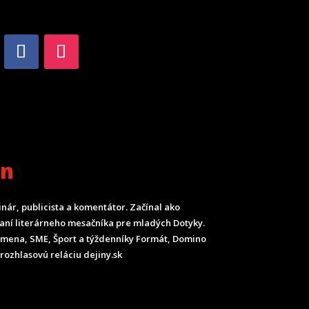
an
inár, publicista a komentátor. Začínal ako
ladaní literárneho mesačníka pre mladých Dotyky.
Smena, SME, Šport a týždenníky Formát, Domino
rozhlasovú reláciu dejiny.sk