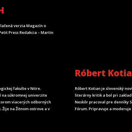
H
lačená verzia Magazín o
etit Press Redakcia – Martin
Róbert Koti
ickej fakulte v Nitre.
Róbert Kotian je slovenský nov
čí na súkromnej univerzite
literárny kritik a bol pri zak
torom viacerých odborných
Neskôr pracoval pre denníky 
. Žije na Žitnom ostrove a v
Fórum.
Pripravuje a moderuje 