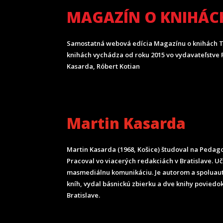
MAGAZÍN O KNIHÁC
Samostatná webová edícia Magazínu o knihách T
knihách vychádza od roku 2015 vo vydavateľstve P
Kasarda, Róbert Kotian
Martin Kasarda
Martin Kasarda (1968, Košice) študoval na Pedagog
Pracoval vo viacerých redakciách v Bratislave. U
masmediálnu komunikáciu. Je autorom a spoluau
kníh, vydal básnickú zbierku a dve knihy poviedok
Bratislave.