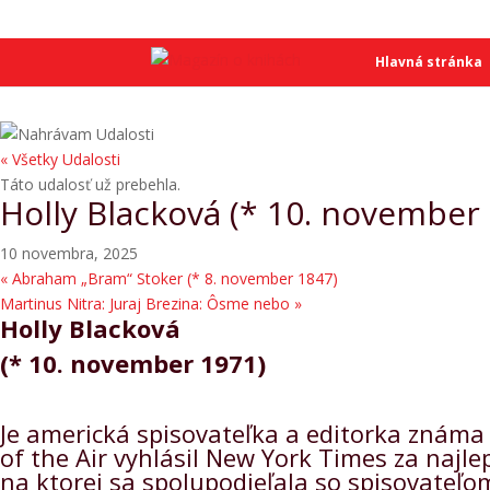
SME
SME
Hlavná stránka
« Všetky Udalosti
Táto udalosť už prebehla.
Holly Blacková (* 10. november
10 novembra, 2025
«
Abraham „Bram“ Stoker (* 8. november 1847)
Martinus Nitra: Juraj Brezina: Ôsme nebo
»
Holly Blacková
(* 10. november 1971)
Je americká spisovateľka a editorka známa 
of the Air vyhlásil New York Times za najle
na ktorej sa spolupodieľala so spisovateľo