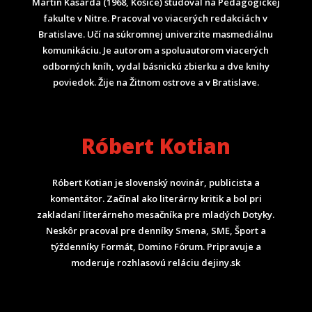
Martin Kasarda (1968, Košice) študoval na Pedagogickej
fakulte v Nitre. Pracoval vo viacerých redakciách v
Bratislave. Učí na súkromnej univerzite masmediálnu
komunikáciu. Je autorom a spoluautorom viacerých
odborných kníh, vydal básnickú zbierku a dve knihy
poviedok. Žije na Žitnom ostrove a v Bratislave.
Róbert Kotian
Róbert Kotian je slovenský novinár, publicista a
komentátor. Začínal ako literárny kritik a bol pri
zakladaní literárneho mesačníka pre mladých Dotyky.
Neskôr pracoval pre denníky Smena, SME, Šport a
týždenníky Formát, Domino Fórum.
Pripravuje a
moderuje rozhlasovú reláciu dejiny.sk