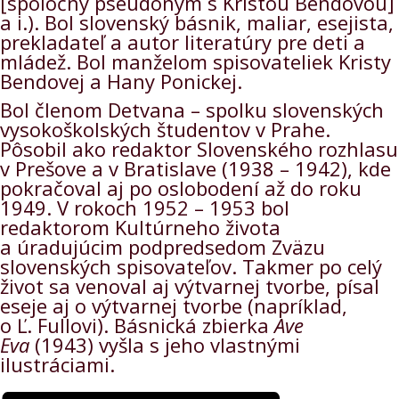
[spoločný pseudonym s Kristou Bendovou]
a i.). Bol slovenský básnik, maliar, esejista,
prekladateľ a autor literatúry pre deti a
mládež. Bol manželom spisovateliek Kristy
Bendovej a Hany Ponickej.
Bol členom Detvana – spolku slovenských
vysokoškolských študentov v Prahe.
Pôsobil ako redaktor Slovenského rozhlasu
v Prešove a v Bratislave (1938 – 1942), kde
pokračoval aj po oslobodení až do roku
1949. V rokoch 1952 – 1953 bol
redaktorom Kultúrneho života
a úradujúcim podpredsedom Zväzu
slovenských spisovateľov. Takmer po celý
život sa venoval aj výtvarnej tvorbe, písal
eseje aj o výtvarnej tvorbe (napríklad,
o Ľ. Fullovi). Básnická zbierka
Ave
Eva
(1943) vyšla s jeho vlastnými
ilustráciami.