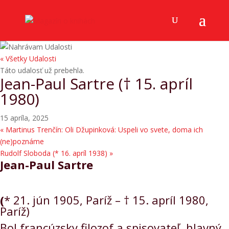
« Všetky Udalosti
Táto udalosť už prebehla.
Jean-Paul Sartre († 15. apríl
1980)
15 apríla, 2025
«
Martinus Trenčín: Oli Džupinková: Uspeli vo svete, doma ich
(ne)poznáme
Rudolf Sloboda (* 16. apríl 1938)
»
Jean-Paul Sartre
(
* 21. jún 1905, Paríž – † 15. apríl 1980,
Paríž)
Bol francúzsky filozof a spisovateľ, hlavný