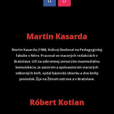
Martin Kasarda
Martin Kasarda (1968, Košice) študoval na Pedagogickej
fakulte v Nitre. Pracoval vo viacerých redakciách v
Bratislave. Učí na súkromnej univerzite masmediálnu
komunikáciu. Je autorom a spoluautorom viacerých
odborných kníh, vydal básnickú zbierku a dve knihy
poviedok. Žije na Žitnom ostrove a v Bratislave.
Róbert Kotian