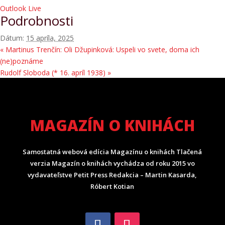
Outlook Live
Podrobnosti
Dátum:
15 apríla, 2025
«
Martinus Trenčín: Oli Džupinková: Uspeli vo svete, doma ich
(ne)poznáme
Rudolf Sloboda (* 16. apríl 1938)
»
MAGAZÍN O KNIHÁCH
Samostatná webová edícia Magazínu o knihách Tlačená
verzia Magazín o knihách vychádza od roku 2015 vo
vydavateľstve Petit Press Redakcia – Martin Kasarda,
Róbert Kotian