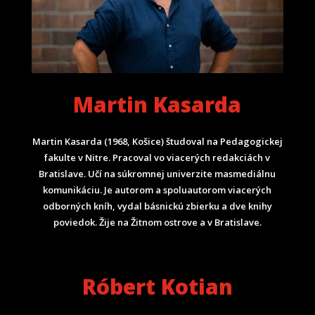
Martin Kasarda
Martin Kasarda (1968, Košice) študoval na Pedagogickej
fakulte v Nitre. Pracoval vo viacerých redakciách v
Bratislave. Učí na súkromnej univerzite masmediálnu
komunikáciu. Je autorom a spoluautorom viacerých
odborných kníh, vydal básnickú zbierku a dve knihy
poviedok. Žije na Žitnom ostrove a v Bratislave.
Róbert Kotian