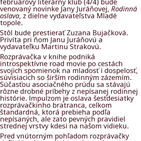
februárový literárny klub (4/4) bude
venovaný novinke
Jany Juráňovej
,
Rodinná
oslava
, z dielne vydavateľstva Mladé
topole.
Stôl bude prestierať Zuzana Bujačková.
Privíta pri ňom Janu Juráňovú a
vydavateľku Martinu Strakovú.
Rozprávačka v knihe podniká
introspektívne road movie po cestách
svojich spomienok na mladosť i dospelosť,
súvisiacich so širším rodinným zázemím.
Súčasťou asociačného prúdu sa stávajú
rôzne drobné príbehy z nepísanej rodinnej
histórie. Impulzom je oslava šesťdesiatky
rozprávačkinho bratranca, celkom
štandardná, ktorá prebieha podľa
nepísaných, ale zato pevných pravidiel
strednej vrstvy kdesi na našom vidieku.
Pred vnútorným pohľadom rozprávačky