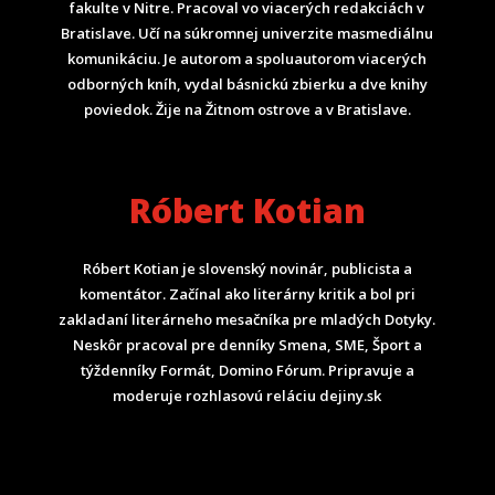
fakulte v Nitre. Pracoval vo viacerých redakciách v
Bratislave. Učí na súkromnej univerzite masmediálnu
komunikáciu. Je autorom a spoluautorom viacerých
odborných kníh, vydal básnickú zbierku a dve knihy
poviedok. Žije na Žitnom ostrove a v Bratislave.
Róbert Kotian
Róbert Kotian je slovenský novinár, publicista a
komentátor. Začínal ako literárny kritik a bol pri
zakladaní literárneho mesačníka pre mladých Dotyky.
Neskôr pracoval pre denníky Smena, SME, Šport a
týždenníky Formát, Domino Fórum.
Pripravuje a
moderuje rozhlasovú reláciu dejiny.sk