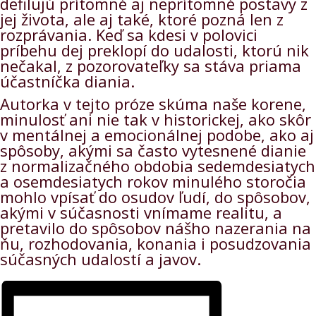
defilujú prítomné aj neprítomné postavy z
jej života, ale aj také, ktoré pozná len z
rozprávania. Keď sa kdesi v polovici
príbehu dej preklopí do udalosti, ktorú nik
nečakal, z pozorovateľky sa stáva priama
účastníčka diania.
Autorka v tejto próze skúma naše korene,
minulosť ani nie tak v historickej, ako skôr
v mentálnej a emocionálnej podobe, ako aj
spôsoby, akými sa často vytesnené dianie
z normalizačného obdobia sedemdesiatych
a osemdesiatych rokov minulého storočia
mohlo vpísať do osudov ľudí, do spôsobov,
akými v súčasnosti vnímame realitu, a
pretavilo do spôsobov nášho nazerania na
ňu, rozhodovania, konania i posudzovania
súčasných udalostí a javov.