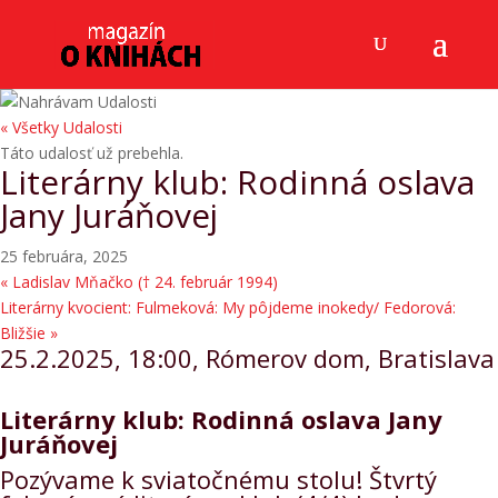
« Všetky Udalosti
Táto udalosť už prebehla.
Literárny klub: Rodinná oslava
Jany Juráňovej
25 februára, 2025
«
Ladislav Mňačko († 24. február 1994)
Literárny kvocient: Fulmeková: My pôjdeme inokedy/ Fedorová:
Bližšie
»
25.2.2025, 18:00, Rómerov dom, Bratislava
Literárny klub: Rodinná oslava Jany
Juráňovej
Pozývame k sviatočnému stolu! Štvrtý