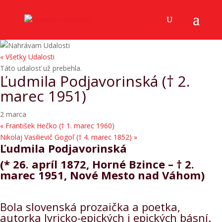
« Všetky Udalosti
Táto udalosť už prebehla.
Ľudmila Podjavorinská († 2.
marec 1951)
2 marca
«
František Hečko († 1. marec 1960)
Nikolaj Vasilievič Gogoľ († 4. marec 1852)
»
Ľudmila Podjavorinská
(* 26. apríl 1872, Horné Bzince – † 2.
marec 1951, Nové Mesto nad Váhom)
Bola slovenská prozaička a poetka,
autorka lyricko-epických i epických básní.