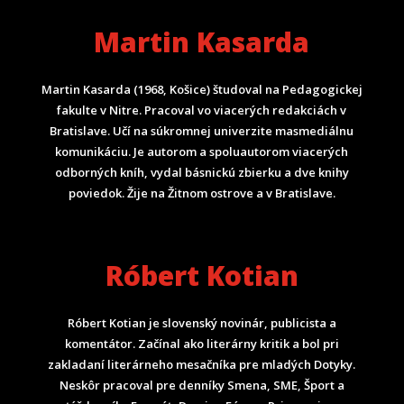
Martin Kasarda
Martin Kasarda (1968, Košice) študoval na Pedagogickej
fakulte v Nitre. Pracoval vo viacerých redakciách v
Bratislave. Učí na súkromnej univerzite masmediálnu
komunikáciu. Je autorom a spoluautorom viacerých
odborných kníh, vydal básnickú zbierku a dve knihy
poviedok. Žije na Žitnom ostrove a v Bratislave.
Róbert Kotian
Róbert Kotian je slovenský novinár, publicista a
komentátor. Začínal ako literárny kritik a bol pri
zakladaní literárneho mesačníka pre mladých Dotyky.
Neskôr pracoval pre denníky Smena, SME, Šport a