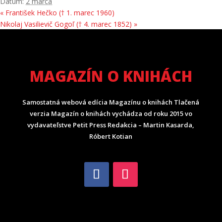
Dátum:
2 marca
«
František Hečko († 1. marec 1960)
Nikolaj Vasilievič Gogoľ († 4. marec 1852)
»
MAGAZÍN O KNIHÁCH
Samostatná webová edícia Magazínu o knihách Tlačená
verzia Magazín o knihách vychádza od roku 2015 vo
vydavateľstve Petit Press Redakcia – Martin Kasarda,
Róbert Kotian