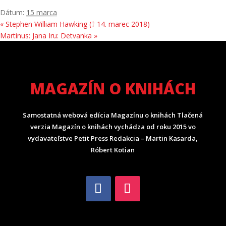
Dátum:
15 marca
«
Stephen William Hawking († 14. marec 2018)
Martinus: Jana Iru: Detvanka
»
MAGAZÍN O KNIHÁCH
Samostatná webová edícia Magazínu o knihách Tlačená
verzia Magazín o knihách vychádza od roku 2015 vo
vydavateľstve Petit Press Redakcia – Martin Kasarda,
Róbert Kotian