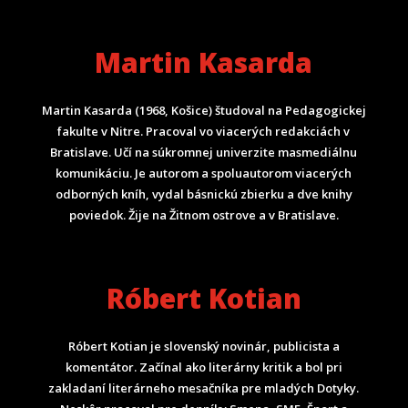
Martin Kasarda
Martin Kasarda (1968, Košice) študoval na Pedagogickej
fakulte v Nitre. Pracoval vo viacerých redakciách v
Bratislave. Učí na súkromnej univerzite masmediálnu
komunikáciu. Je autorom a spoluautorom viacerých
odborných kníh, vydal básnickú zbierku a dve knihy
poviedok. Žije na Žitnom ostrove a v Bratislave.
Róbert Kotian
Róbert Kotian je slovenský novinár, publicista a
komentátor. Začínal ako literárny kritik a bol pri
zakladaní literárneho mesačníka pre mladých Dotyky.