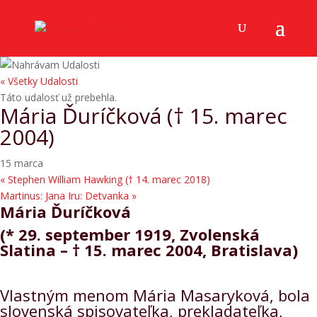
« Všetky Udalosti
Táto udalosť už prebehla.
Mária Ďuríčková († 15. marec
2004)
15 marca
«
Stephen William Hawking († 14. marec 2018)
Martinus: Jana Iru: Detvanka
»
Mária Ďuríčková
(* 29. september 1919, Zvolenská
Slatina – † 15. marec 2004, Bratislava)
Vlastným menom Mária Masaryková, bola
slovenská spisovateľka, prekladateľka,