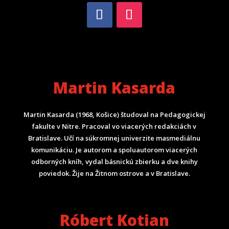
Martin Kasarda
Martin Kasarda (1968, Košice) študoval na Pedagogickej
fakulte v Nitre. Pracoval vo viacerých redakciách v
Bratislave. Učí na súkromnej univerzite masmediálnu
komunikáciu. Je autorom a spoluautorom viacerých
odborných kníh, vydal básnickú zbierku a dve knihy
poviedok. Žije na Žitnom ostrove a v Bratislave.
Róbert Kotian