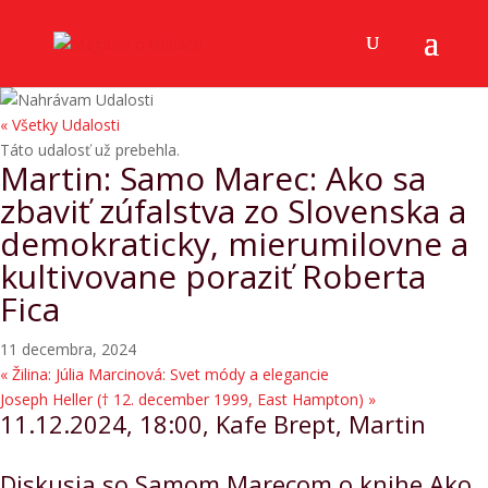
« Všetky Udalosti
Táto udalosť už prebehla.
Martin: Samo Marec: Ako sa
zbaviť zúfalstva zo Slovenska a
demokraticky, mierumilovne a
kultivovane poraziť Roberta
Fica
11 decembra, 2024
«
Žilina: Júlia Marcinová: Svet módy a elegancie
Joseph Heller († 12. december 1999, East Hampton)
»
11.12.2024, 18:00, Kafe Brept, Martin
Diskusia so Samom Marecom o knihe Ako