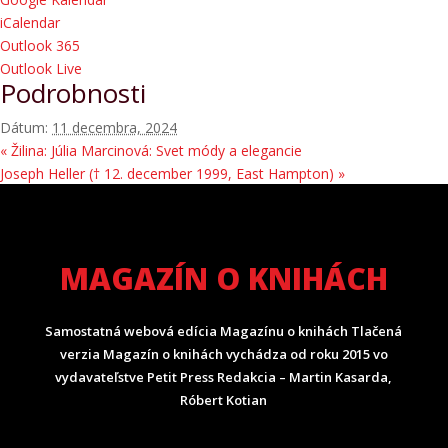
iCalendar
Outlook 365
Outlook Live
Podrobnosti
Dátum:
11 decembra, 2024
«
Žilina: Júlia Marcinová: Svet módy a elegancie
Joseph Heller († 12. december 1999, East Hampton)
»
MAGAZÍN O KNIHÁCH
Samostatná webová edícia Magazínu o knihách Tlačená
verzia Magazín o knihách vychádza od roku 2015 vo
vydavateľstve Petit Press Redakcia – Martin Kasarda,
Róbert Kotian