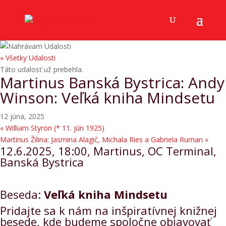
« Všetky Udalosti
Táto udalosť už prebehla.
Martinus Banská Bystrica: Andy
Winson: Veľká kniha Mindsetu
12 júna, 2025
«
William Styron (* 11. jún 1925)
Martinus Žilina: Jasmina Alagič, Michala Ries a Gabriela Ruman
»
12.6.2025, 18:00, Martinus, OC Terminal,
Banská Bystrica
Beseda:
Veľká kniha Mindsetu
Pridajte sa k nám na inšpiratívnej knižnej
besede, kde budeme spoločne objavovať