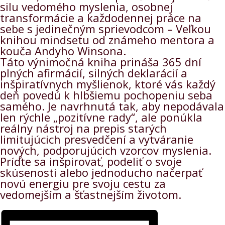
silu vedomého myslenia, osobnej
transformácie a každodennej práce na
sebe s jedinečným sprievodcom – Veľkou
knihou mindsetu od známeho mentora a
kouča Andyho Winsona.
Táto výnimočná kniha prináša 365 dní
plných afirmácií, silných deklarácií a
inšpiratívnych myšlienok, ktoré vás každý
deň povedú k hlbšiemu pochopeniu seba
samého. Je navrhnutá tak, aby nepodávala
len rýchle „pozitívne rady“, ale ponúkla
reálny nástroj na prepis starých
limitujúcich presvedčení a vytváranie
nových, podporujúcich vzorcov myslenia.
Príďte sa inšpirovať, podeliť o svoje
skúsenosti alebo jednoducho načerpať
novú energiu pre svoju cestu za
vedomejším a šťastnejším životom.