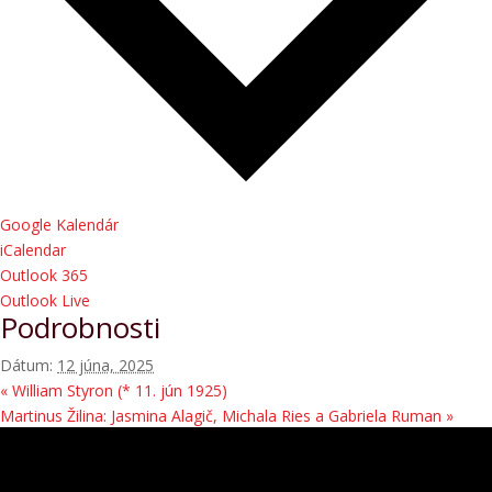
Google Kalendár
iCalendar
Outlook 365
Outlook Live
Podrobnosti
Dátum:
12 júna, 2025
«
William Styron (* 11. jún 1925)
Martinus Žilina: Jasmina Alagič, Michala Ries a Gabriela Ruman
»