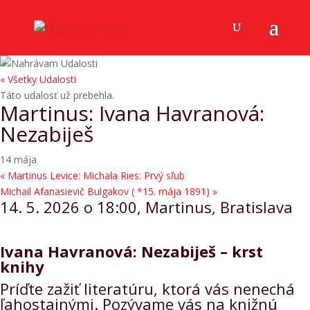
« Všetky Udalosti
Táto udalosť už prebehla.
Martinus: Ivana Havranová:
Nezabiješ
14 mája
«
Martinus Levice: Michala Ries: Prvý sľub
Michail Afanasievič Bulgakov ( *15. mája 1891)
»
14. 5. 2026 o 18:00, Martinus, Bratislava
Ivana Havranová: Nezabiješ – krst
knihy
Príďte zažiť literatúru, ktorá vás nenechá
ľahostajnými. Pozývame vás na knižnú