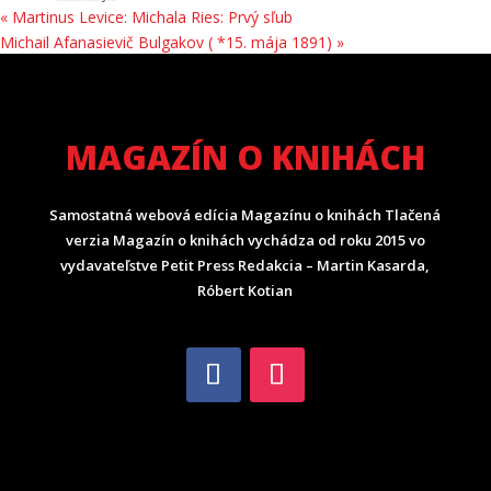
«
Martinus Levice: Michala Ries: Prvý sľub
Michail Afanasievič Bulgakov ( *15. mája 1891)
»
MAGAZÍN O KNIHÁCH
Samostatná webová edícia Magazínu o knihách Tlačená
verzia Magazín o knihách vychádza od roku 2015 vo
vydavateľstve Petit Press Redakcia – Martin Kasarda,
Róbert Kotian