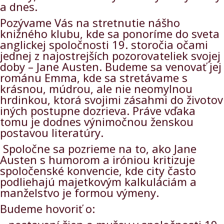
a dnes.
Pozývame Vás na stretnutie nášho
knižného klubu, kde sa ponoríme do sveta
anglickej spoločnosti 19. storočia očami
jednej z najostrejších pozorovateliek svojej
doby – Jane Austen. Budeme sa venovať jej
románu Emma, kde sa stretávame s
krásnou, múdrou, ale nie neomylnou
hrdinkou, ktorá svojimi zásahmi do životov
iných postupne dozrieva. Práve vďaka
tomu je dodnes výnimočnou ženskou
postavou literatúry.
Spoločne sa pozrieme na to, ako Jane
Austen s humorom a iróniou kritizuje
spoločenské konvencie, kde city často
podliehajú majetkovým kalkuláciám a
manželstvo je formou výmeny.
Budeme hovoriť o: