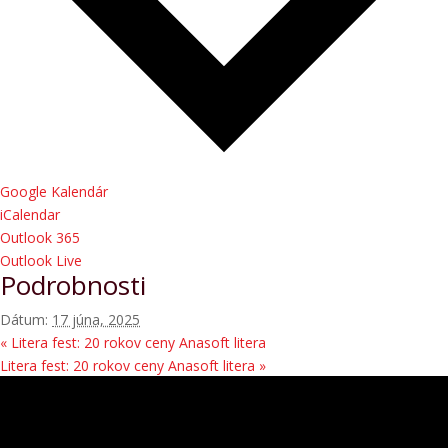
Google Kalendár
iCalendar
Outlook 365
Outlook Live
Podrobnosti
Dátum:
17 júna, 2025
«
Litera fest: 20 rokov ceny Anasoft litera
Litera fest: 20 rokov ceny Anasoft litera
»