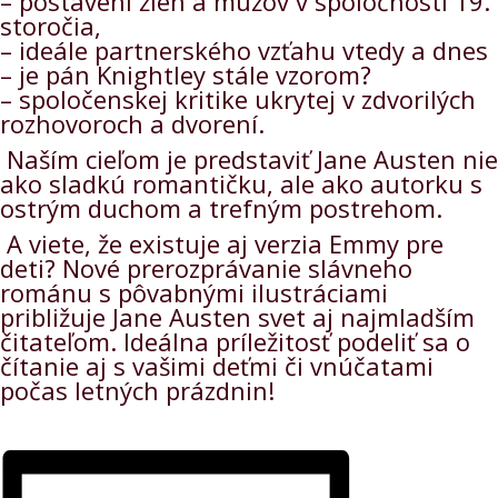
– postavení žien a mužov v spoločnosti 19.
storočia,
– ideále partnerského vzťahu vtedy a dnes
– je pán Knightley stále vzorom?
– spoločenskej kritike ukrytej v zdvorilých
rozhovoroch a dvorení.
Naším cieľom je predstaviť Jane Austen nie
ako sladkú romantičku, ale ako autorku s
ostrým duchom a trefným postrehom.
A viete, že existuje aj verzia Emmy pre
deti? Nové prerozprávanie slávneho
románu s pôvabnými ilustráciami
približuje Jane Austen svet aj najmladším
čitateľom. Ideálna príležitosť podeliť sa o
čítanie aj s vašimi deťmi či vnúčatami
počas letných prázdnin!