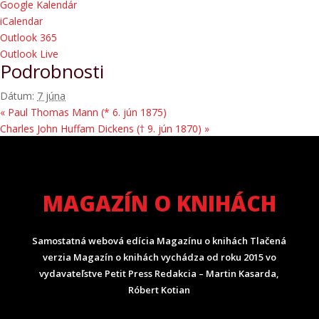
Google Kalendár
iCalendar
Outlook 365
Outlook Live
Podrobnosti
Dátum:
7 júna
«
Paul Thomas Mann (* 6. jún 1875)
Charles John Huffam Dickens († 9. jún 1870)
»
MAGAZÍN O KNIHÁCH
Samostatná webová edícia Magazínu o knihách Tlačená
verzia Magazín o knihách vychádza od roku 2015 vo
vydavateľstve Petit Press Redakcia – Martin Kasarda,
Róbert Kotian