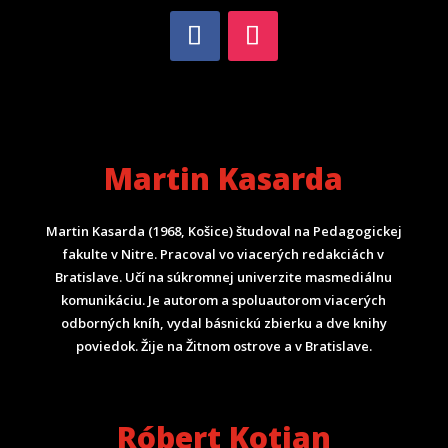
Martin Kasarda
Martin Kasarda (1968, Košice) študoval na Pedagogickej
fakulte v Nitre. Pracoval vo viacerých redakciách v
Bratislave. Učí na súkromnej univerzite masmediálnu
komunikáciu. Je autorom a spoluautorom viacerých
odborných kníh, vydal básnickú zbierku a dve knihy
poviedok. Žije na Žitnom ostrove a v Bratislave.
Róbert Kotian