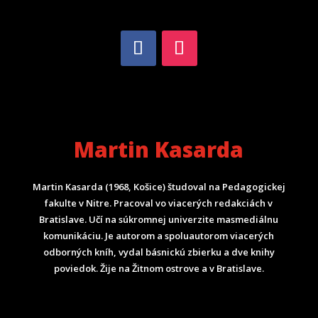
Martin Kasarda
Martin Kasarda (1968, Košice) študoval na Pedagogickej
fakulte v Nitre. Pracoval vo viacerých redakciách v
Bratislave. Učí na súkromnej univerzite masmediálnu
komunikáciu. Je autorom a spoluautorom viacerých
odborných kníh, vydal básnickú zbierku a dve knihy
poviedok. Žije na Žitnom ostrove a v Bratislave.