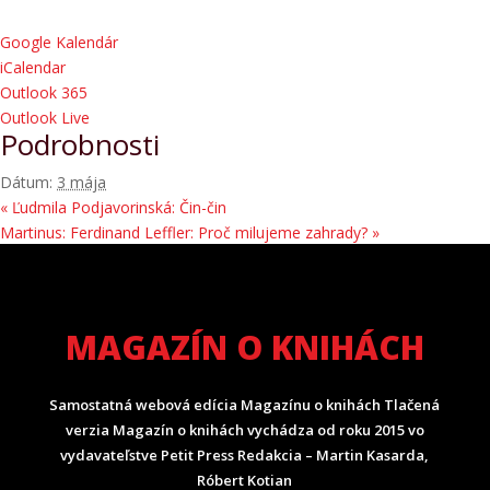
Google Kalendár
iCalendar
Outlook 365
Outlook Live
Podrobnosti
Dátum:
3 mája
«
Ľudmila Podjavorinská: Čin-čin
Martinus: Ferdinand Leffler: Proč milujeme zahrady?
»
MAGAZÍN O KNIHÁCH
Samostatná webová edícia Magazínu o knihách Tlačená
verzia Magazín o knihách vychádza od roku 2015 vo
vydavateľstve Petit Press Redakcia – Martin Kasarda,
Róbert Kotian