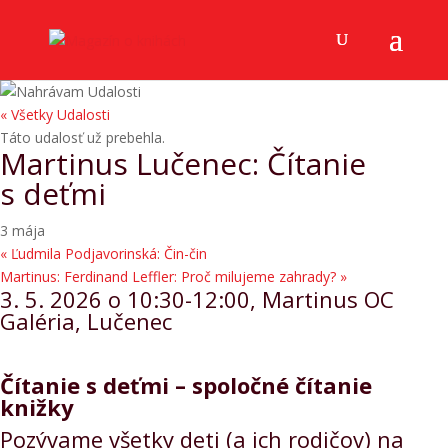
« Všetky Udalosti
Táto udalosť už prebehla.
Martinus Lučenec: Čítanie
s deťmi
3 mája
«
Ľudmila Podjavorinská: Čin-čin
Martinus: Ferdinand Leffler: Proč milujeme zahrady?
»
3. 5. 2026 o 10:30-12:00, Martinus OC
Galéria, Lučenec
Čítanie s deťmi – spoločné čítanie
knižky
Pozývame všetky deti (a ich rodičov) na