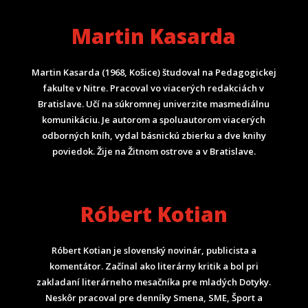
Martin Kasarda
Martin Kasarda (1968, Košice) študoval na Pedagogickej
fakulte v Nitre. Pracoval vo viacerých redakciách v
Bratislave. Učí na súkromnej univerzite masmediálnu
komunikáciu. Je autorom a spoluautorom viacerých
odborných kníh, vydal básnickú zbierku a dve knihy
poviedok. Žije na Žitnom ostrove a v Bratislave.
Róbert Kotian
Róbert Kotian je slovenský novinár, publicista a
komentátor. Začínal ako literárny kritik a bol pri
zakladaní literárneho mesačníka pre mladých Dotyky.
Neskôr pracoval pre denníky Smena, SME, Šport a