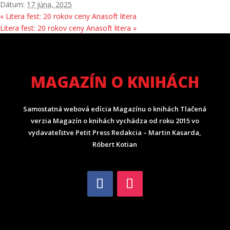
Dátum:
17 júna, 2025
«
Litera fest: 20 rokov ceny Anasoft litera
Litera fest: 20 rokov ceny Anasoft litera
»
MAGAZÍN O KNIHÁCH
Samostatná webová edícia Magazínu o knihách Tlačená
verzia Magazín o knihách vychádza od roku 2015 vo
vydavateľstve Petit Press Redakcia – Martin Kasarda,
Róbert Kotian