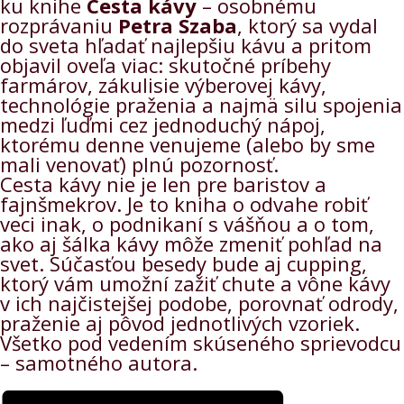
ku knihe
Cesta kávy
– osobnému
rozprávaniu
Petra Szaba
, ktorý sa vydal
do sveta hľadať najlepšiu kávu a pritom
objavil oveľa viac: skutočné príbehy
farmárov, zákulisie výberovej kávy,
technológie praženia a najmä silu spojenia
medzi ľuďmi cez jednoduchý nápoj,
ktorému denne venujeme (alebo by sme
mali venovať) plnú pozornosť.
Cesta kávy nie je len pre baristov a
fajnšmekrov. Je to kniha o odvahe robiť
veci inak, o podnikaní s vášňou a o tom,
ako aj šálka kávy môže zmeniť pohľad na
svet. Súčasťou besedy bude aj cupping,
ktorý vám umožní zažiť chute a vône kávy
v ich najčistejšej podobe, porovnať odrody,
praženie aj pôvod jednotlivých vzoriek.
Všetko pod vedením skúseného sprievodcu
– samotného autora.