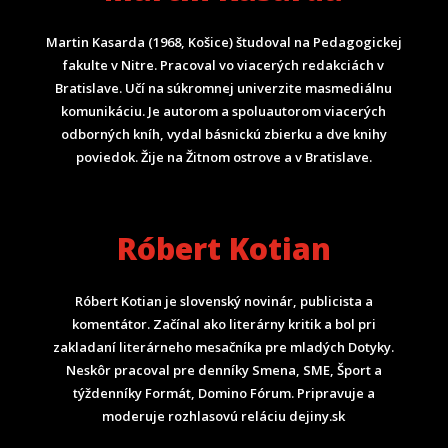
Martin Kasarda (1968, Košice) študoval na Pedagogickej
fakulte v Nitre. Pracoval vo viacerých redakciách v
Bratislave. Učí na súkromnej univerzite masmediálnu
komunikáciu. Je autorom a spoluautorom viacerých
odborných kníh, vydal básnickú zbierku a dve knihy
poviedok. Žije na Žitnom ostrove a v Bratislave.
Róbert Kotian
Róbert Kotian je slovenský novinár, publicista a
komentátor. Začínal ako literárny kritik a bol pri
zakladaní literárneho mesačníka pre mladých Dotyky.
Neskôr pracoval pre denníky Smena, SME, Šport a
týždenníky Formát, Domino Fórum.
Pripravuje a
moderuje rozhlasovú reláciu dejiny.sk