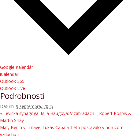
Google Kalendár
iCalendar
Outlook 365
Outlook Live
Podrobnosti
Dátum:
9 septembra, 2025
«
Levická synagóga: Mila Haugová: V záhradách – Robert Pospiš &
Martin Sillay
Malý Berlín v Trnave: Lukáš Cabala: Leto postávalo v horúcom
vzduchu
»