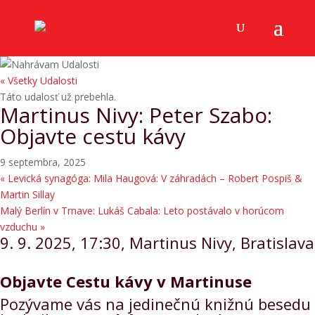
« Všetky Udalosti
Táto udalosť už prebehla.
Martinus Nivy: Peter Szabo:
Objavte cestu kávy
9 septembra, 2025
«
Levická synagóga: Mila Haugová: V záhradách – Robert Pospiš &
Martin Sillay
Malý Berlín v Trnave: Lukáš Cabala: Leto postávalo v horúcom
vzduchu
»
9. 9. 2025, 17:30, Martinus Nivy, Bratislava
Objavte Cestu kávy v Martinuse
Pozývame vás na jedinečnú knižnú besedu