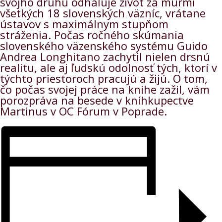
svojho druhu odhaľuje život za múrmi
všetkých 18 slovenských väzníc, vrátane
ústavov s maximálnym stupňom
stráženia. Počas ročného skúmania
slovenského väzenského systému Guido
Andrea Longhitano zachytil nielen drsnú
realitu, ale aj ľudskú odolnosť tých, ktorí v
týchto priestoroch pracujú a žijú. O tom,
čo počas svojej práce na knihe zažil, vám
porozpráva na besede v kníhkupectve
Martinus v OC Fórum v Poprade.