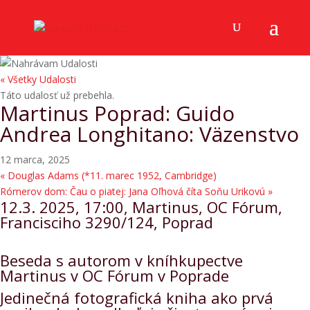
« Všetky Udalosti
Táto udalosť už prebehla.
Martinus Poprad: Guido
Andrea Longhitano: Väzenstvo
12 marca, 2025
«
Douglas Adams (*11. marec 1952, Cambridge)
Rómerov dom: Čau o piatej: Jana Oľhová číta Soňu Urikovú
»
12.3. 2025, 17:00, Martinus, OC Fórum,
Francisciho 3290/124, Poprad
Beseda s autorom v kníhkupectve
Martinus v OC Fórum v Poprade
Jedinečná fotografická kniha ako prvá