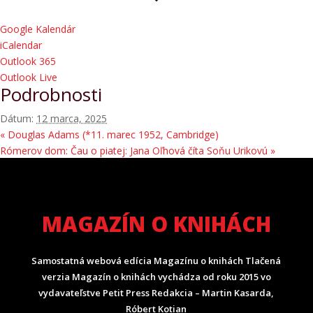
Google Kalendár
iCalendar
Outlook 365
Outlook Live
Podrobnosti
Dátum:
12 marca, 2025
«
Douglas Adams (*11. marec 1952, Cambridge)
Rómerov dom: Čau o piatej: Jana Oľhová číta Soňu Urikovú
»
MAGAZÍN O KNIHÁCH
Samostatná webová edícia Magazínu o knihách Tlačená
verzia Magazín o knihách vychádza od roku 2015 vo
vydavateľstve Petit Press Redakcia – Martin Kasarda,
Róbert Kotian