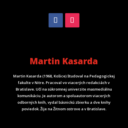
Martin Kasarda
Martin Kasarda (1968, Košice) študoval na Pedagogickej
fakulte v Nitre. Pracoval vo viacerých redakciách v
Bratislave. Učí na súkromnej univerzite masmediálnu
komunikáciu. Je autorom a spoluautorom viacerých
odborných kníh, vydal básnickú zbierku a dve knihy
poviedok. Žije na Žitnom ostrove a v Bratislave.