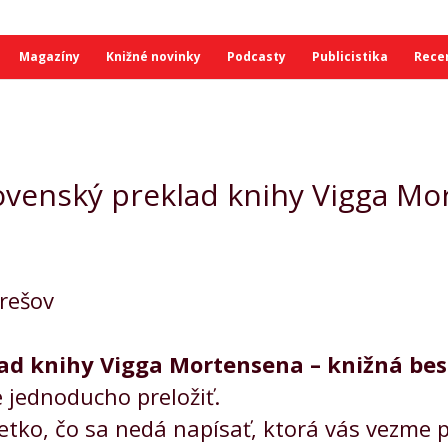
Magazíny
Knižné novinky
Podcasty
Publicistika
Rece
lovenský preklad knihy Vigga M
rešov
lad knihy Vigga Mortensena – knižná be
 jednoducho preložiť.
tko, čo sa nedá napísať, ktorá vás vezme p