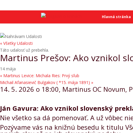
SME
SME
Hlavná stránka
« Všetky Udalosti
Táto udalosť už prebehla.
Martinus Prešov: Ako vznikol s
14 mája
«
Martinus Levice: Michala Ries: Prvý sľub
Michail Afanasievič Bulgakov ( *15. mája 1891)
»
14. 5. 2026 o 18:00, Martinus OC Novum, P
Ján Gavura: Ako vznikol slovenský prek
Nie všetko sa dá pomenovať. A už vôbec nie
Pozývame vás na knižnú besedu k titulu Vše