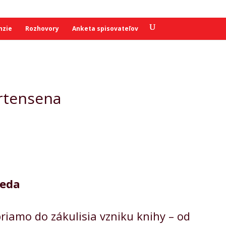
nzie
Rozhovory
Anketa spisovateľov
ortensena
seda
riamo do zákulisia vzniku knihy – od