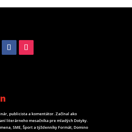
an
inár, publicista a komentátor. Začínal ako
ladaní literárneho mesačníka pre mladých Dotyky.
Smena, SME, Šport a týždenníky Formát, Domino