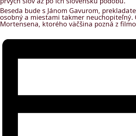
prvých slov až po ich slovenskú podobu.
Beseda bude s Jánom Gavurom, prekladateľom
osobný a miestami takmer neuchopiteľný. O
Mortensena, ktorého väčšina pozná z filmov