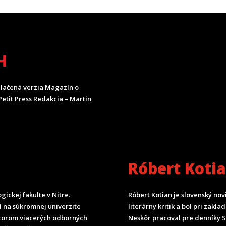
H
lačená verzia Magazín o
etit Press Redakcia – Martin
Róbert Koti
ickej fakulte v Nitre.
Róbert Kotian je slovenský nov
čí na súkromnej univerzite
literárny kritik a bol pri zak
torom viacerých odborných
Neskôr pracoval pre denníky 