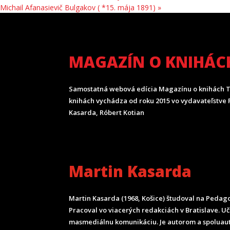
Michail Afanasievič Bulgakov ( *15. mája 1891)
»
MAGAZÍN O KNIHÁC
Samostatná webová edícia Magazínu o knihách T
knihách vychádza od roku 2015 vo vydavateľstve P
Kasarda, Róbert Kotian
Martin Kasarda
Martin Kasarda (1968, Košice) študoval na Pedagog
Pracoval vo viacerých redakciách v Bratislave. U
masmediálnu komunikáciu. Je autorom a spoluau