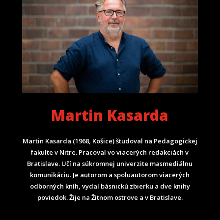
Martin Kasarda
Martin Kasarda (1968, Košice) študoval na Pedagogickej
fakulte v Nitre. Pracoval vo viacerých redakciách v
Bratislave. Učí na súkromnej univerzite masmediálnu
komunikáciu. Je autorom a spoluautorom viacerých
odborných kníh, vydal básnickú zbierku a dve knihy
poviedok. Žije na Žitnom ostrove a v Bratislave.