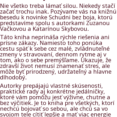
Nie všetko treba lámať silou. Niekedy stačí
začať trochu inak. Pozývame vás na knižnú
besedu k novinke Schudni bez boja, ktorú
predstavíme spolu s autorkami Zuzanou
Vačkovou a Katarínou Skybovou.
Táto kniha neprináša rýchle riešenia ani
prísne zákazy. Namiesto toho ponúka
cestu späť k sebe cez malé, zvládnuteľné
zmeny v stravovaní, dennom rytme aj v
tom, ako o sebe premýšľame. Ukazuje, že
zdravší život nemusí znamenať stres, ale
môže byť prirodzený, udržateľný a hlavne
dlhodobý.
Autorky prepájajú vlastné skúsenosti,
praktické rady aj konkrétne jedálničky,
ktoré vám pomôžu jesť výživne, chutne a
bez výčitiek. Je to kniha pre všetkých, ktorí
nechcú bojovať so sebou, ale chcú sa vo
svojom tele cítiť lepšie a mať viac energie