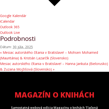
Google Kalendár
iCalendar
Outlook 365
Outlook Live
Podrobnosti
Dátum:
30 júla, 2025
«
Mesiac autorského čítania v Bratislave! – Mohsen Mohamed
(Mauritánia) & Kristián Lazarčík (Slovensko)
Mesiac autorského čítania v Bratislave! – Hanna Jankuta (Bielorusko)
& Zuzana Mojžišová (Slovensko)
»
MAGAZÍN O KNIHÁCH
Samostatná webová edícia Magazínu o knihách Tlačená