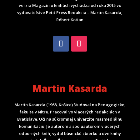
verzia Magazín o knihách vychádza od roku 2015 vo
vydavateľstve Petit Press Redakcia – Martin Kasarda,
Róbert Kotian
Martin Kasarda
Martin Kasarda (1968, Košice) študoval na Pedagogickej
fakulte v Nitre. Pracoval vo viacerých redakciách v
Bratislave. Učí na súkromnej univerzite masmediálnu
komunikáciu. Je autorom a spoluautorom viacerých
odborných kníh, vydal básnickú zbierku a dve knihy