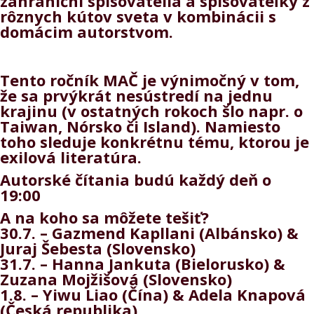
zahraniční spisovatelia a spisovateľky z
rôznych kútov sveta v kombinácii s
domácim autorstvom.
Tento ročník MAČ je výnimočný v tom,
že sa prvýkrát nesústredí na jednu
krajinu (v ostatných rokoch šlo napr. o
Taiwan, Nórsko či Island). Namiesto
toho sleduje konkrétnu tému, ktorou je
exilová literatúra.
Autorské čítania budú každý deň o
19:00
A na koho sa môžete tešiť?
30.7. – Gazmend Kapllani (Albánsko) &
Juraj Šebesta (Slovensko)
31.7. – Hanna Jankuta (Bielorusko) &
Zuzana Mojžišová (Slovensko)
1.8. – Yiwu Liao (Čína) & Adela Knapová
(Česká republika)