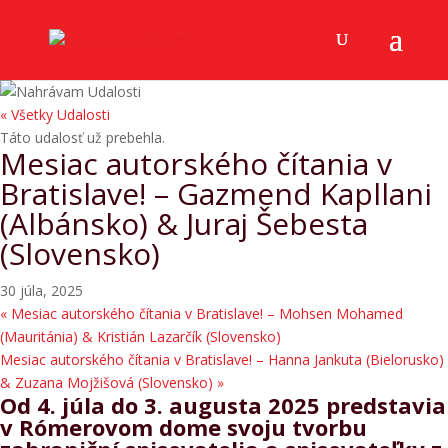
« Všetky Udalosti
Táto udalosť už prebehla.
Mesiac autorského čítania v
Bratislave! – Gazmend Kapllani
(Albánsko) & Juraj Šebesta
(Slovensko)
30 júla, 2025
«
Mesiac autorského čítania v Bratislave! – Mohsen Mohamed
(Mauritánia) & Kristián Lazarčík (Slovensko)
Mesiac autorského čítania v Bratislave! – Hanna Jankuta (Bielorusko)
& Zuzana Mojžišová (Slovensko)
»
Od 4. júla do 3. augusta 2025 predstavia
v Rómerovom dome svoju tvorbu