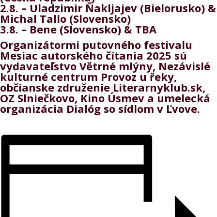
2.8. – Uladzimir Ňakljajev (Bielorusko) &
Michal Tallo (Slovensko)
3.8. – Bene (Slovensko) & TBA
Organizátormi putovného festivalu
Mesiac autorského čítania 2025 sú
vydavateľstvo Větrné mlýny, Nezávislé
kulturné centrum Provoz u řeky,
občianske združenie
Literarnyklub.sk
,
OZ Slniečkovo, Kino Úsmev a umelecká
organizácia Dialóg so sídlom v Ľvove.