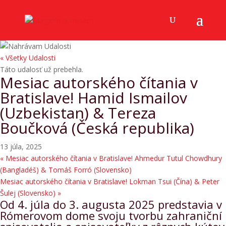
« Všetky Udalosti
Táto udalosť už prebehla.
Mesiac autorského čítania v
Bratislave! Hamid Ismailov
(Uzbekistan) & Tereza
Boučková (Česká republika)
13 júla, 2025
«
Mesiac autorského čítania v Bratislave! Ahmedur Tutul Chowdhury
(Bangladéš) & Tomáš Forró (Slovensko)
Mesiac autorského čítania v Bratislave! Lokman Tsui (Čína) & Peter
Šulej (Slovensko)
»
Od 4. júla do 3. augusta 2025 predstavia v
Rómerovom dome svoju tvorbu zahraniční