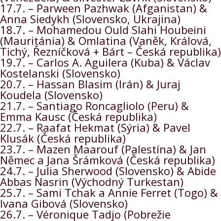
17.7. – Parween Pazhwak (Afganistan) &
Anna Siedykh (Slovensko, Ukrajina)
18.7. – Mohamedou Ould Slahi Houbeini
(Mauritánia) & Omlatina (Vaněk, Králová,
Tichý, Řezníčková + Bárt – Česká republika)
19.7. – Carlos A. Aguilera (Kuba) & Václav
Kostelanski (Slovensko)
20.7. – Hassan Blasim (Irán) & Juraj
Koudela (Slovensko)
21.7. – Santiago Roncagliolo (Peru) &
Emma Kausc (Česká republika)
22.7. – Raafat Hekmat (Sýria) & Pavel
Klusák (Česká republika)
23.7. – Mazen Maarouf (Palestína) & Jan
Němec a Jana Šrámková (Česká republika)
24.7. – Julia Sherwood (Slovensko) & Abide
Abbas Nasrin (Východný Turkestan)
25.7. – Sami Tchak a Annie Ferret (Togo) &
Ivana Gibová (Slovensko)
26.7. – Véronique Tadjo (Pobrežie