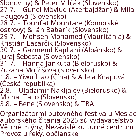
Slonoviny) & Peter Milčák (Slovensko)
27.7. – Gunel Mövlud (Azerbajdžan) & Mila
Haugová (Slovensko)
28.7. – Touhfat Mouhtare (Komorské
ostrovy) & Ján Babarík (Slovensko)
29.7. – Mohsen Mohamed (Mauritánia) &
Kristián Lazarčík (Slovensko)
30.7. – Gazmend Kapllani (Albánsko) &
Juraj Šebesta (Slovensko)
31.7. – Hanna Jankuta (Bielorusko) &
Zuzana Mojžišová (Slovensko)
1.8. – Yiwu Liao (Čína) & Adela Knapová
(Česká republika)
2.8. – Uladzimir Ňakljajev (Bielorusko) &
Michal Tallo (Slovensko)
3.8. – Bene (Slovensko) & TBA
Organizátormi putovného festivalu Mesiac
autorského čítania 2025 sú vydavateľstvo
Větrné mlýny, Nezávislé kulturné centrum
Provoz u řeky, občianske