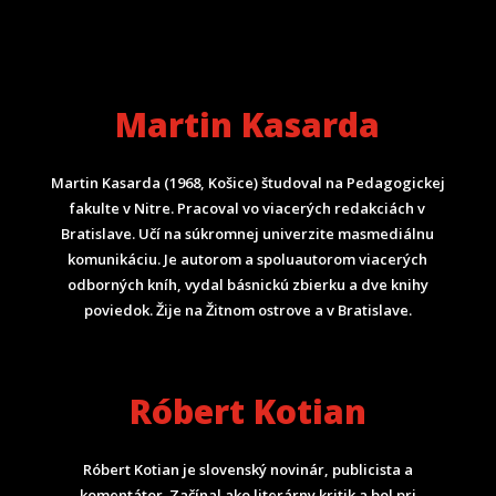
Martin Kasarda
Martin Kasarda (1968, Košice) študoval na Pedagogickej
fakulte v Nitre. Pracoval vo viacerých redakciách v
Bratislave. Učí na súkromnej univerzite masmediálnu
komunikáciu. Je autorom a spoluautorom viacerých
odborných kníh, vydal básnickú zbierku a dve knihy
poviedok. Žije na Žitnom ostrove a v Bratislave.
Róbert Kotian
Róbert Kotian je slovenský novinár, publicista a
komentátor. Začínal ako literárny kritik a bol pri