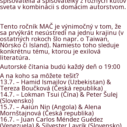
spisovatelia a spisovateľky z rôznych kútov
sveta v kombinácii s domácim autorstvom.
Tento ročník MAČ je výnimočný v tom, že
sa prvýkrát nesústredí na jednu krajinu (v
ostatných rokoch šlo napr. o Taiwan,
Nórsko či Island). Namiesto toho sleduje
konkrétnu tému, ktorou je exilová
literatúra.
Autorské čítania budú každý deň o 19:00
A na koho sa môžete tešiť?
13.7. – Hamid Ismailov (Uzbekistan) &
Tereza Boučková (Česká republika)
14.7. – Lokman Tsui (Čína) & Peter Šulej
(Slovensko)
15.7. – Aaiún Nin (Angola) & Alena
Mornštajnová (Česká republika)
16.7. – Juan Carlos Méndez Guédez
(Venezuela) & Silvester Lavrík (Slovensko)