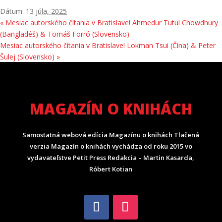
Dátum:
13 júla, 2025
«
Mesiac autorského čítania v Bratislave! Ahmedur Tutul Chowdhury
(Bangladéš) & Tomáš Forró (Slovensko)
Mesiac autorského čítania v Bratislave! Lokman Tsui (Čína) & Peter
Šulej (Slovensko)
»
MAGAZÍN O KNIHÁCH
Samostatná webová edícia Magazínu o knihách Tlačená
verzia Magazín o knihách vychádza od roku 2015 vo
vydavateľstve Petit Press Redakcia – Martin Kasarda,
Róbert Kotian