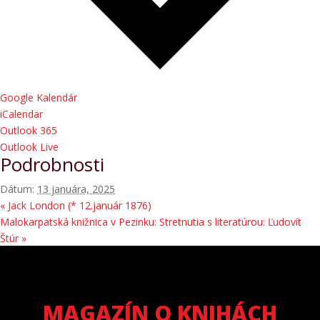
Google Kalendár
iCalendar
Outlook 365
Outlook Live
Podrobnosti
Dátum:
13 januára, 2025
«
Jack London (* 12.január 1876)
Malokarpatská knižnica v Pezinku: Stretnutia s literatúrou: Ľudovít
Štúr
»
MAGAZÍN O KNIHÁCH