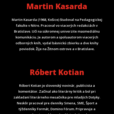
Martin Kasarda
Martin Kasarda (1968, Košice) študoval na Pedagogickej
fakulte v Nitre. Pracoval vo viacerých redakciách v
Bratislave. Učí na súkromnej univerzite masmediálnu
komunikáciu. Je autorom a spoluautorom viacerých
odborných kníh, vydal básnickú zbierku a dve knihy
poviedok. Žije na Žitnom ostrove a v Bratislave.
Róbert Kotian
Róbert Kotian je slovenský novinár, publicista a
komentátor. Začínal ako literárny kritik a bol pri
zakladaní literárneho mesačníka pre mladých Dotyky.
Neskôr pracoval pre denníky Smena, SME, Šport a
týždenníky Formát, Domino Fórum.
Pripravuje a