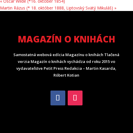
«
Oscar Wilde (*16. október 1854)
Martin Rázus (* 18. október 1888, Liptovský Svätý Mikuláš)
»
MAGAZÍN O KNIHÁCH
Samostatná webová edícia Magazínu o knihách Tlačená
verzia Magazín o knihách vychádza od roku 2015 vo
vydavateľstve Petit Press Redakcia – Martin Kasarda,
Róbert Kotian