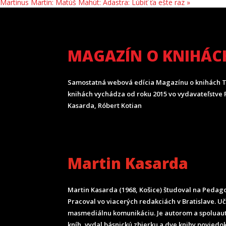
Martinus Martin: Matúš Mahút: Adastra: Lúbiť ťa ešte raz
»
MAGAZÍN O KNIHÁC
Samostatná webová edícia Magazínu o knihách T
knihách vychádza od roku 2015 vo vydavateľstve P
Kasarda, Róbert Kotian
Martin Kasarda
Martin Kasarda (1968, Košice) študoval na Pedagog
Pracoval vo viacerých redakciách v Bratislave. U
masmediálnu komunikáciu. Je autorom a spoluau
kníh, vydal básnickú zbierku a dve knihy poviedok