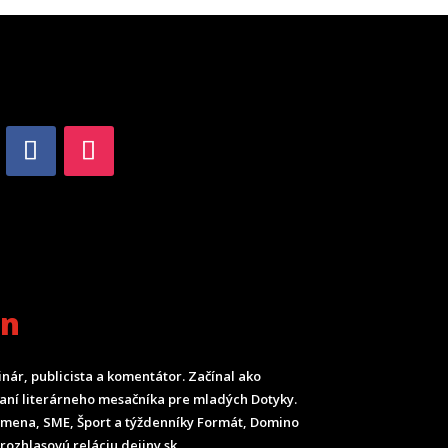
an
inár, publicista a komentátor. Začínal ako
ladaní literárneho mesačníka pre mladých Dotyky.
Smena, SME, Šport a týždenníky Formát, Domino
rozhlasovú reláciu dejiny.sk