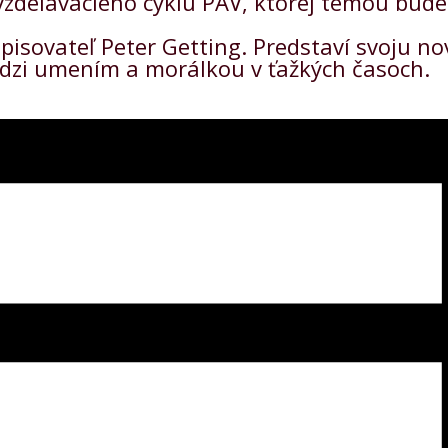
zdelávacieho cyklu PAV, ktorej témou bude
pisovateľ Peter Getting. Predstaví svoju n
medzi umením a morálkou v ťažkých časoch.