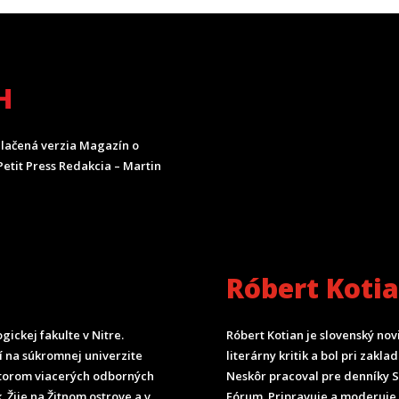
H
lačená verzia Magazín o
etit Press Redakcia – Martin
Róbert Koti
ickej fakulte v Nitre.
Róbert Kotian je slovenský nov
čí na súkromnej univerzite
literárny kritik a bol pri zak
torom viacerých odborných
Neskôr pracoval pre denníky 
. Žije na Žitnom ostrove a v
Fórum.
Pripravuje a moderuje 