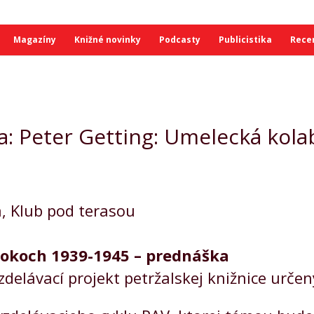
Magazíny
Knižné novinky
Podcasty
Publicistika
Rece
a: Peter Getting: Umelecká kola
a, Klub pod terasou
rokoch 1939-1945 – prednáška
zdelávací projekt petržalskej knižnice urč