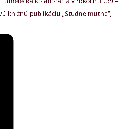
 „Umelecká kolaborácia v rokoch 1939 –
ovú knižnú publikáciu „Studne mútne“,