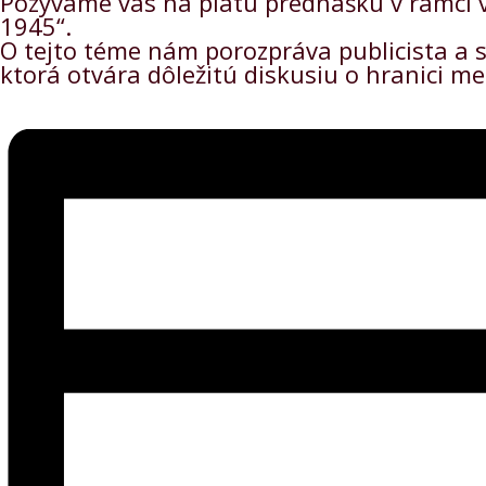
Pozývame vás na piatu prednášku v rámci v
1945“.
O tejto téme nám porozpráva publicista a s
ktorá otvára dôležitú diskusiu o hranici 