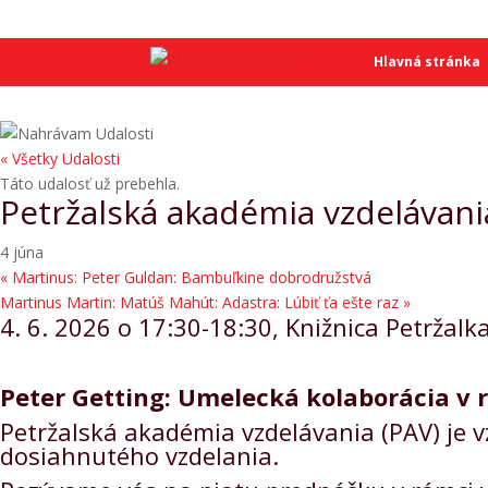
SME
SME
Hlavná stránka
« Všetky Udalosti
Táto udalosť už prebehla.
Petržalská akadémia vzdelávani
4 júna
«
Martinus: Peter Guldan: Bambuľkine dobrodružstvá
Martinus Martin: Matúš Mahút: Adastra: Lúbiť ťa ešte raz
»
4. 6. 2026 o 17:30-18:30, Knižnica Petržalk
Peter Getting: Umelecká kolaborácia v 
Petržalská akadémia vzdelávania (PAV) je v
dosiahnutého vzdelania.