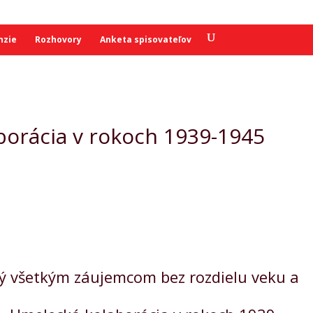
nzie
Rozhovory
Anketa spisovateľov
borácia v rokoch 1939-1945
ený všetkým záujemcom bez rozdielu veku a