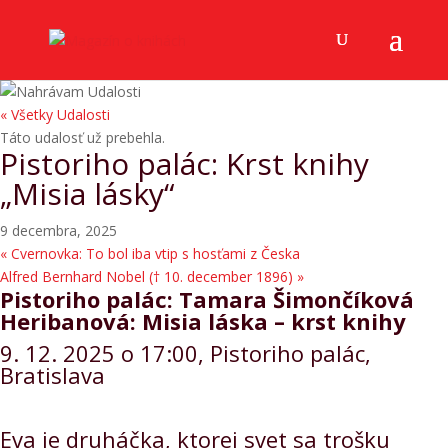
« Všetky Udalosti
Táto udalosť už prebehla.
Pistoriho palác: Krst knihy
„Misia lásky“
9 decembra, 2025
«
Cvernovka: To bol iba vtip s hosťami z Česka
Alfred Bernhard Nobel († 10. december 1896)
»
Pistoriho palác: Tamara Šimončíková
Heribanová: Misia láska – krst knihy
9. 12. 2025 o 17:00, Pistoriho palác,
Bratislava
Eva je druháčka, ktorej svet sa trošku