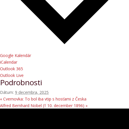
Google Kalendár
iCalendar
Outlook 365
Outlook Live
Podrobnosti
Dátum:
9 decembra, 2025
«
Cvernovka: To bol iba vtip s hosťami z Česka
Alfred Bernhard Nobel († 10. december 1896)
»