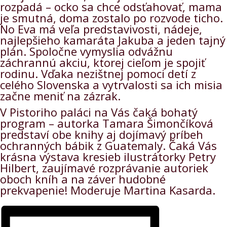
rozpadá – ocko sa chce odsťahovať, mama
je smutná, doma zostalo po rozvode ticho.
No Eva má veľa predstavivosti, nádeje,
najlepšieho kamaráta Jakuba a jeden tajný
plán. Spoločne vymyslia odvážnu
záchrannú akciu, ktorej cieľom je spojiť
rodinu. Vďaka nezištnej pomoci detí z
celého Slovenska a vytrvalosti sa ich misia
začne meniť na zázrak.
V Pistoriho paláci na Vás čaká bohatý
program – autorka Tamara Šimončíková
predstaví obe knihy aj dojímavý príbeh
ochranných bábik z Guatemaly. Čaká Vás
krásna výstava kresieb ilustrátorky Petry
Hilbert, zaujímavé rozprávanie autoriek
oboch kníh a na záver hudobné
prekvapenie! Moderuje Martina Kasarda.