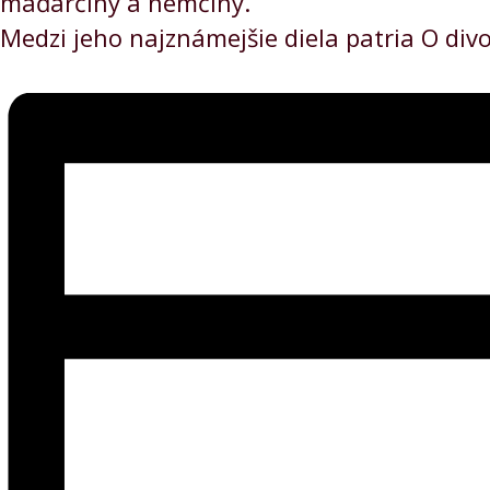
maďarčiny a nemčiny.
Medzi jeho najznámejšie diela patria O div