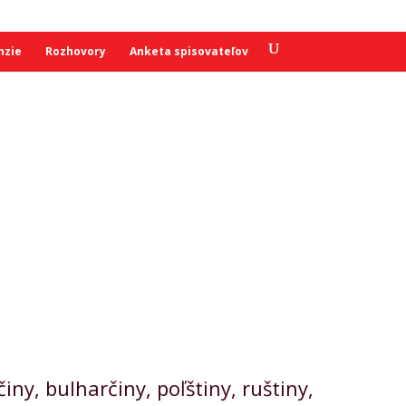
nzie
Rozhovory
Anketa spisovateľov
.
ny, bulharčiny, poľštiny, ruštiny,