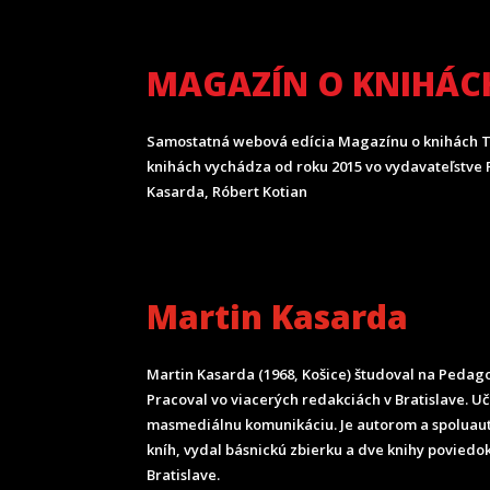
MAGAZÍN O KNIHÁC
Samostatná webová edícia Magazínu o knihách T
knihách vychádza od roku 2015 vo vydavateľstve P
Kasarda, Róbert Kotian
Martin Kasarda
Martin Kasarda (1968, Košice) študoval na Pedagog
Pracoval vo viacerých redakciách v Bratislave. U
masmediálnu komunikáciu. Je autorom a spoluau
kníh, vydal básnickú zbierku a dve knihy poviedok
Bratislave.