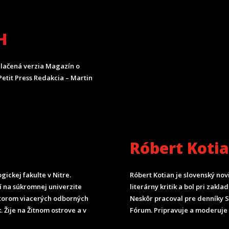
H
lačená verzia Magazín o
etit Press Redakcia – Martin
Róbert Koti
ickej fakulte v Nitre.
Róbert Kotian je slovenský nov
čí na súkromnej univerzite
literárny kritik a bol pri zak
torom viacerých odborných
Neskôr pracoval pre denníky 
. Žije na Žitnom ostrove a v
Fórum.
Pripravuje a moderuje 