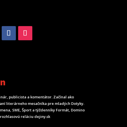
an
inár, publicista a komentátor. Začínal ako
ladaní literárneho mesačníka pre mladých Dotyky.
Smena, SME, Šport a týždenníky Formát, Domino
rozhlasovú reláciu dejiny.sk