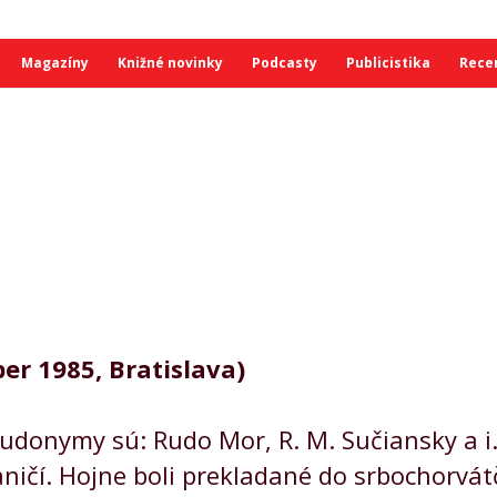
Magazíny
Knižné novinky
Podcasty
Publicistika
Rece
er 1985, Bratislava)
seudonymy sú: Rudo Mor, R. M. Sučiansky a i
ničí. Hojne boli prekladané do srbochorvátči