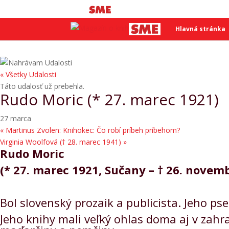
SME
SME
Hlavná stránka
« Všetky Udalosti
Táto udalosť už prebehla.
Rudo Moric (* 27. marec 1921)
27 marca
«
Martinus Zvolen: Knihokec: Čo robí príbeh príbehom?
Virginia Woolfová († 28. marec 1941)
»
Rudo Moric
(* 27. marec 1921, Sučany – † 26. novemb
Bol slovenský prozaik a publicista. Jeho p
Jeho knihy mali veľký ohlas doma aj v zahra