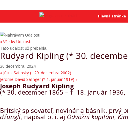
SME
SME
Hlavná stránka
« Všetky Udalosti
Táto udalosť už prebehla.
Rudyard Kipling (* 30. decembe
30 decembra, 2024
«
Július Satinský († 29. decembra 2002)
Jerome David Salinger (* 1. január 1919)
»
Joseph Rudyard Kipling
(* 30. december 1865 – † 18. január 1936,
Britský spisovateľ, novinár a básnik, prvý 
džunglí
, napísal o. i. aj
Odvážni kapitáni
,
Kim