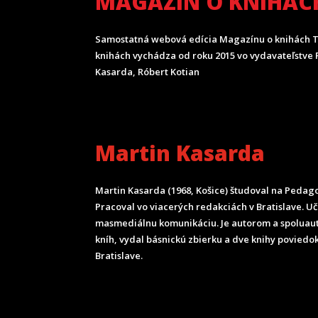
MAGAZÍN O KNIHÁC
Samostatná webová edícia Magazínu o knihách T
knihách vychádza od roku 2015 vo vydavateľstve P
Kasarda, Róbert Kotian
Martin Kasarda
Martin Kasarda (1968, Košice) študoval na Pedagog
Pracoval vo viacerých redakciách v Bratislave. U
masmediálnu komunikáciu. Je autorom a spoluau
kníh, vydal básnickú zbierku a dve knihy poviedok
Bratislave.