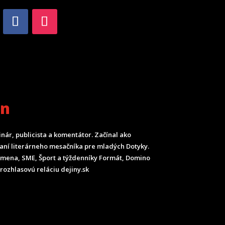
an
inár, publicista a komentátor. Začínal ako
ladaní literárneho mesačníka pre mladých Dotyky.
Smena, SME, Šport a týždenníky Formát, Domino
rozhlasovú reláciu dejiny.sk