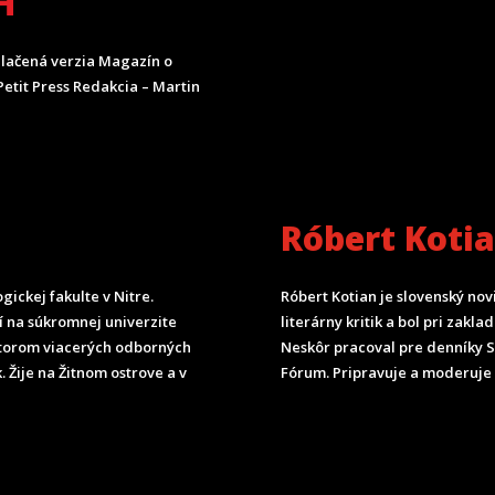
H
lačená verzia Magazín o
etit Press Redakcia – Martin
Róbert Koti
ickej fakulte v Nitre.
Róbert Kotian je slovenský nov
čí na súkromnej univerzite
literárny kritik a bol pri zak
torom viacerých odborných
Neskôr pracoval pre denníky 
. Žije na Žitnom ostrove a v
Fórum.
Pripravuje a moderuje 