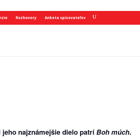
nzie
Rozhovory
Anketa spisovateľov
i jeho najznámejšie dielo patrí
Boh múch
.