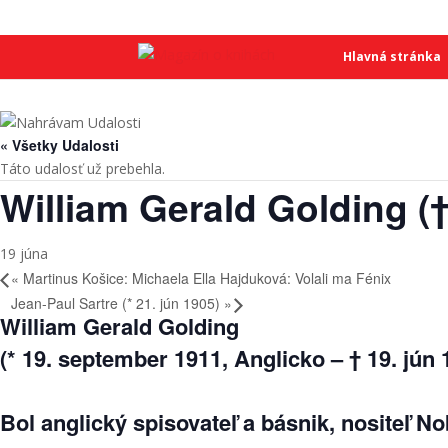
SME
SME
Hlavná stránka
« Všetky Udalosti
Táto udalosť už prebehla.
William Gerald Golding (†
19 júna
«
Martinus Košice: Michaela Ella Hajduková: Volali ma Fénix
Jean-Paul Sartre (* 21. jún 1905)
»
William Gerald Golding
(* 19. september 1911, Anglicko – † 19. jún 
Bol anglický spisovateľ a básnik, nositeľ No