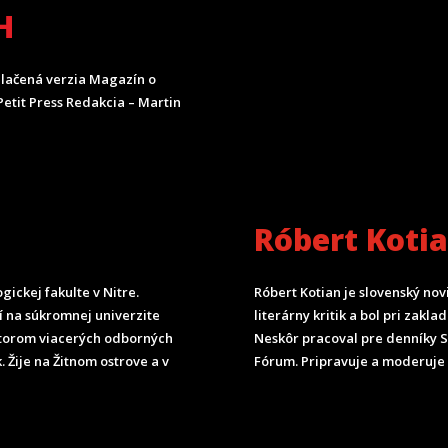
H
lačená verzia Magazín o
etit Press Redakcia – Martin
Róbert Koti
ickej fakulte v Nitre.
Róbert Kotian je slovenský nov
čí na súkromnej univerzite
literárny kritik a bol pri zak
torom viacerých odborných
Neskôr pracoval pre denníky 
. Žije na Žitnom ostrove a v
Fórum.
Pripravuje a moderuje 