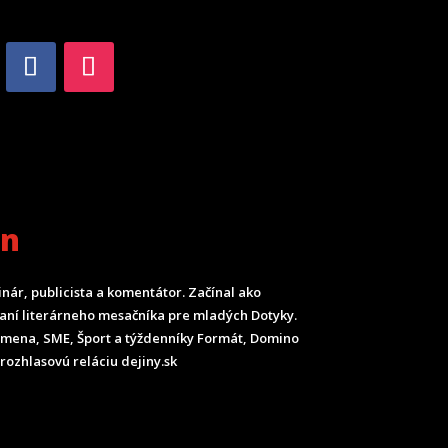
an
inár, publicista a komentátor. Začínal ako
ladaní literárneho mesačníka pre mladých Dotyky.
Smena, SME, Šport a týždenníky Formát, Domino
rozhlasovú reláciu dejiny.sk