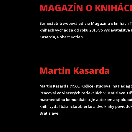
MAGAZÍN O KNIHÁC
Samostatná webová edícia Magazínu o knihách T
knihách vychádza od roku 2015 vo vydavateľstve P
Kasarda, Róbert Kotian
Martin Kasarda
Martin Kasarda (1968, Košice) študoval na Pedagog
Pracoval vo viacerých redakciách v Bratislave. U
masmediálnu komunikáciu. Je autorom a spoluau
kníh, vydal básnickú zbierku a dve knihy poviedok
Bratislave.