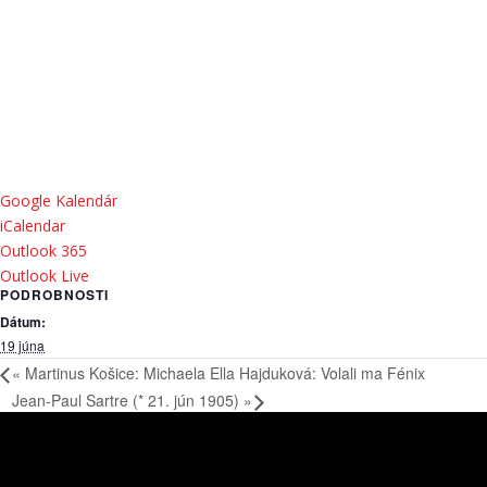
Google Kalendár
iCalendar
Outlook 365
Outlook Live
PODROBNOSTI
Dátum:
19 júna
«
Martinus Košice: Michaela Ella Hajduková: Volali ma Fénix
Jean-Paul Sartre (* 21. jún 1905)
»