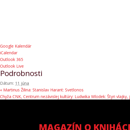
Google Kalendár
iCalendar
Outlook 365
Outlook Live
Podrobnosti
Dátum:
11 júna
«
Martinus Žilina: Stanislav Harant: Svetlonos
Chyža CNK, Centrum nezávislej kultúry: Ludwika Wlodek: Štyri vlajky,
MAGAZÍN O KNIHÁC