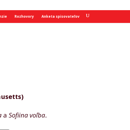
nzie
Rozhovory
Anketa spisovateľov
husetts
)
a
a
Sofiina voľba
.