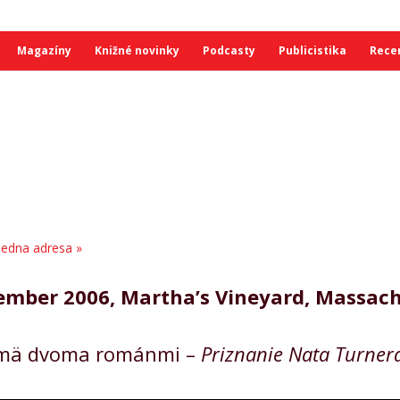
Magazíny
Knižné novinky
Podcasty
Publicistika
Rece
 jedna adresa
»
ovember 2006, Martha’s Vineyard, Massac
najmä dvoma románmi –
Priznanie Nata Turner