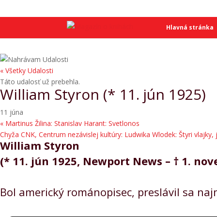
SME
SME
Hlavná stránka
« Všetky Udalosti
Táto udalosť už prebehla.
William Styron (* 11. jún 1925)
11 júna
«
Martinus Žilina: Stanislav Harant: Svetlonos
Chyža CNK, Centrum nezávislej kultúry: Ludwika Wlodek: Štyri vlajky,
William Styron
(* 11. jún 1925, Newport News – † 1. n
Bol americký románopisec, preslávil sa 