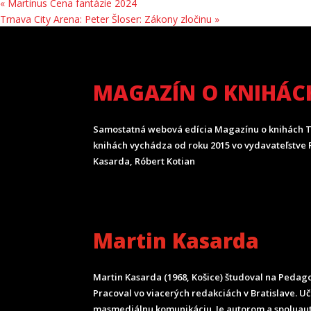
«
Martinus Cena fantázie 2024
Trnava City Arena: Peter Šloser: Zákony zločinu
»
MAGAZÍN O KNIHÁC
Samostatná webová edícia Magazínu o knihách T
knihách vychádza od roku 2015 vo vydavateľstve P
Kasarda, Róbert Kotian
Martin Kasarda
Martin Kasarda (1968, Košice) študoval na Pedagog
Pracoval vo viacerých redakciách v Bratislave. U
masmediálnu komunikáciu. Je autorom a spoluau