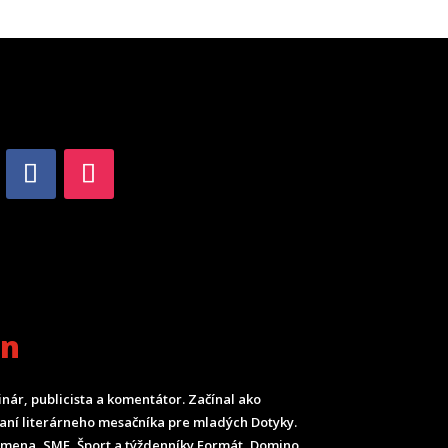
an
inár, publicista a komentátor. Začínal ako
ladaní literárneho mesačníka pre mladých Dotyky.
Smena, SME, Šport a týždenníky Formát, Domino