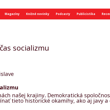
Magazíny
Knižné novinky
Podcasty
Publicistika
Rece
čas socializmu
islave
ializmu
ch našej krajiny. Demokratická spoločnosť,
ínať tieto historické okamihy, ako aj javy 