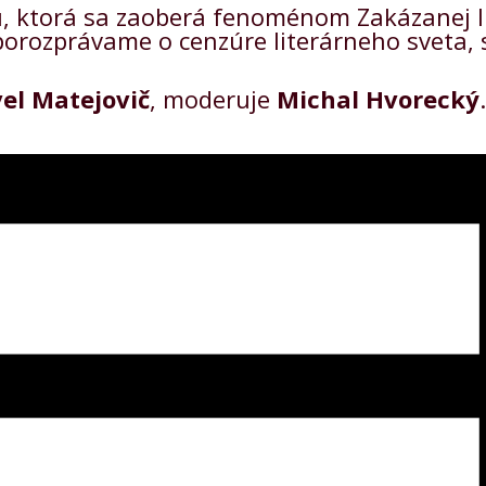
, ktorá sa zaoberá fenoménom Zakázanej li
a porozprávame o cenzúre literárneho sveta,
el Matejovič
, moderuje
Michal Hvorecký
.