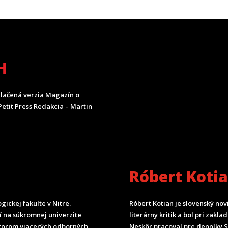
H
lačená verzia Magazín o
etit Press Redakcia – Martin
Róbert Koti
ickej fakulte v Nitre.
Róbert Kotian je slovenský nov
čí na súkromnej univerzite
literárny kritik a bol pri zak
torom viacerých odborných
Neskôr pracoval pre denníky 