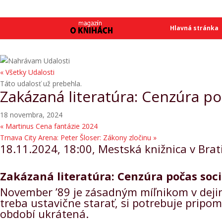
SME
SME
Hlavná stránka
« Všetky Udalosti
Táto udalosť už prebehla.
Zakázaná literatúra: Cenzúra po
18 novembra, 2024
«
Martinus Cena fantázie 2024
Trnava City Arena: Peter Šloser: Zákony zločinu
»
18.11.2024, 18:00, Mestská knižnica v Brat
Zakázaná literatúra: Cenzúra počas soc
November ’89 je zásadným míľnikom v dejiná
treba ustavične starať, si potrebuje pripom
období ukrátená.