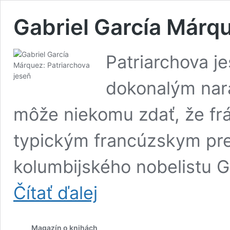
Gabriel García Márqu
Patriarchova j
dokonalým nar
môže niekomu zdať, že fr
typickým francúzskym pre
kolumbijského nobelistu 
Gabriel
Čítať ďalej
García
Márquez:
Patriarchova
Magazín o knihách
jeseň