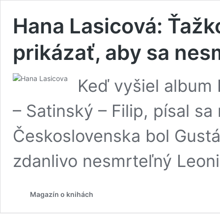
Hana Lasicová: Ťaž
prikázať, aby sa nes
Keď vyšiel album 
– Satinský – Filip, písal s
Československa bol Gust
zdanlivo nesmrteľný Leon
Magazín o knihách