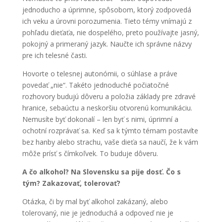
jednoducho a úprimne, spôsobom, ktorý zodpovedá
ich veku a úrovni porozumenia. Tieto témy vnímajú z
pohľadu dieťaťa, nie dospelého, preto používajte jasný,
pokojný a primeraný jazyk. Naučte ich správne názvy
pre ich telesné časti.
Hovorte o telesnej autonómii, o súhlase a práve
povedať „nie“. Takéto jednoduché počiatočné
rozhovory budujú dôveru a položia základy pre zdravé
hranice, sebaúctu a neskoršiu otvorenú komunikáciu.
Nemusíte byť dokonalí – len byť s nimi, úprimní a
ochotní rozprávať sa. Keď sa k týmto témam postavíte
bez hanby alebo strachu, vaše dieťa sa naučí, že k vám
môže prísť s čímkoľvek. To buduje dôveru.
A čo alkohol? Na Slovensku sa pije dosť. Čo s
tým? Zakazovať, tolerovať?
Otázka, či by mal byť alkohol zakázaný, alebo
tolerovaný, nie je jednoduchá a odpoveď nie je