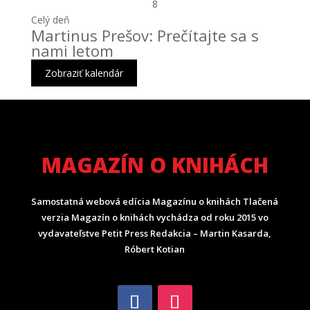
8
Celý deň
Martinus Prešov: Prečítajte sa s
nami letom
Zobraziť kalendár
MAGAZÍN O KNIHÁCH
Samostatná webová edícia Magazínu o knihách Tlačená
verzia Magazín o knihách vychádza od roku 2015 vo
vydavateľstve Petit Press Redakcia – Martin Kasarda,
Róbert Kotian