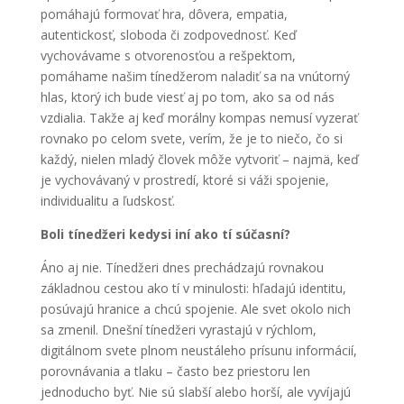
pomáhajú formovať hra, dôvera, empatia,
autentickosť, sloboda či zodpovednosť. Keď
vychovávame s otvorenosťou a rešpektom,
pomáhame našim tínedžerom naladiť sa na vnútorný
hlas, ktorý ich bude viesť aj po tom, ako sa od nás
vzdialia. Takže aj keď morálny kompas nemusí vyzerať
rovnako po celom svete, verím, že je to niečo, čo si
každý, nielen mladý človek môže vytvoriť – najmä, keď
je vychovávaný v prostredí, ktoré si váži spojenie,
individualitu a ľudskosť.
Boli tínedžeri kedysi iní ako tí súčasní?
Áno aj nie. Tínedžeri dnes prechádzajú rovnakou
základnou cestou ako tí v minulosti: hľadajú identitu,
posúvajú hranice a chcú spojenie. Ale svet okolo nich
sa zmenil. Dnešní tínedžeri vyrastajú v rýchlom,
digitálnom svete plnom neustáleho prísunu informácií,
porovnávania a tlaku – často bez priestoru len
jednoducho byť. Nie sú slabší alebo horší, ale vyvíjajú