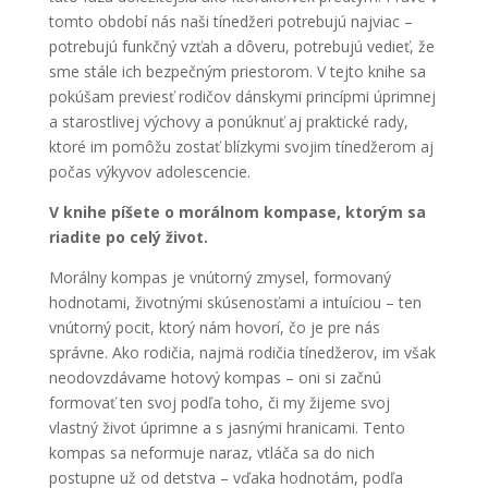
tomto období nás naši tínedžeri potrebujú najviac –
potrebujú funkčný vzťah a dôveru, potrebujú vedieť, že
sme stále ich bezpečným priestorom. V tejto knihe sa
pokúšam previesť rodičov dánskymi princípmi úprimnej
a starostlivej výchovy a ponúknuť aj praktické rady,
ktoré im pomôžu zostať blízkymi svojim tínedžerom aj
počas výkyvov adolescencie.
V knihe píšete o morálnom kompase, ktorým sa
riadite po celý život.
Morálny kompas je vnútorný zmysel, formovaný
hodnotami, životnými skúsenosťami a intuíciou – ten
vnútorný pocit, ktorý nám hovorí, čo je pre nás
správne. Ako rodičia, najmä rodičia tínedžerov, im však
neodovzdávame hotový kompas – oni si začnú
formovať ten svoj podľa toho, či my žijeme svoj
vlastný život úprimne a s jasnými hranicami. Tento
kompas sa neformuje naraz, vtláča sa do nich
postupne už od detstva – vďaka hodnotám, podľa