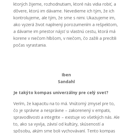
ktorých žijeme, rozhodnutiam, ktoré nás vidia robiť, a
dôvere, ktorú im dávame. Nevedieme ich tým, že ich
kontrolujeme, ale tým, že sme s nimi. Ukazujeme im,
ako vyzerá život naplnený porozumením a rešpektom,
a dávame im priestor nájsť si vlastnú cestu, ktorá má
korene v niečom hlbšom, v niečom, čo zažili a precítili
počas vyrastania.
Iben
Sandahl
Je takýto kompas univerzálny pre celý svet?
Verím, že kapacitu na to má. Vnútorný zmysel pre to,
čo je správne a nesprávne – zakorenený v empatii,
spravodlivosti a integrite – existuje vo všetkých nás. Ale
to, ako sa vyvíja, závisí od kultúry, skúseností a
spôsobu, akým sme boli vychovávaní. Tento kompas