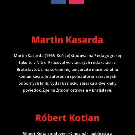
Martin Kasarda
Martin Kasarda (1968, Košice) študoval na Pedagogickej
fakulte v Nitre. Pracoval vo viacerých redakciách v
Bratislave. Učí na súkromnej univerzite masmediálnu
komunikáciu. Je autorom a spoluautorom viacerých
odborných kníh, vydal básnickú zbierku a dve knihy
poviedok. Žije na Žitnom ostrove a v Bratislave.
Róbert Kotian
Róbert Kotian je slovenský novinár, publicista a