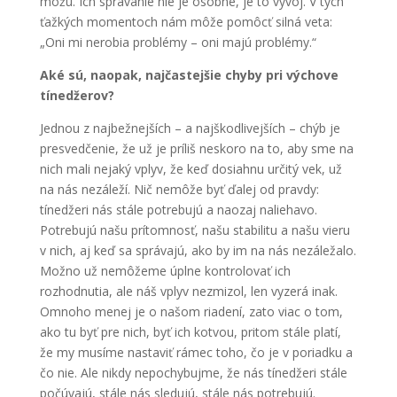
môžu. Ich správanie nie je osobné, je to vývoj. V tých
ťažkých momentoch nám môže pomôcť silná veta:
„Oni mi nerobia problémy – oni majú problémy.“
Aké sú, naopak, najčastejšie chyby pri výchove
tínedžerov?
Jednou z najbežnejších – a najškodlivejších – chýb je
presvedčenie, že už je príliš neskoro na to, aby sme na
nich mali nejaký vplyv, že keď dosiahnu určitý vek, už
na nás nezáleží. Nič nemôže byť ďalej od pravdy:
tínedžeri nás stále potrebujú a naozaj naliehavo.
Potrebujú našu prítomnosť, našu stabilitu a našu vieru
v nich, aj keď sa správajú, ako by im na nás nezáležalo.
Možno už nemôžeme úplne kontrolovať ich
rozhodnutia, ale náš vplyv nezmizol, len vyzerá inak.
Omnoho menej je o našom riadení, zato viac o tom,
ako tu byť pre nich, byť ich kotvou, pritom stále platí,
že my musíme nastaviť rámec toho, čo je v poriadku a
čo nie. Ale nikdy nepochybujme, že nás tínedžeri stále
počúvajú, stále nás sledujú, stále nás potrebujú.