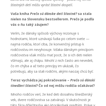
šťastných detí môžu vyrásť šťastní dospelí.
Vaša kniha
Prečo sú dánske detí šťastné?
sa stala
nielen na Slovensku bestsellerom. Prečo je podľa
vás o ňu taký záujem?
Verím, že dánsky spôsob výchovy rezonuje s
hodnotami, ktoré uznávajú ľudia po celom svete —
najmä rodičia, ktorí cítia, že konvenčný prístup k
rodičovstvu im nevyhovuje. Vďaka dánskym princípom
rodičovstva však môžu mať pocit, že si ich deti nielen
všímajú, ale aj chápu. Mnohí z nich často ani nevedeli,
čo im chýba a až tieto princípy im ukázali, čo
potrebujú, aby sa stali rodičmi, akými naozaj chcú byť.
Teraz vychádza jej pokračovanie –
Prečo sú dánski
tínedžeri šťastní?
Čo od nej môžu rodičia očakávať?
Mnoho rodičov verí, že keď deti dosiahnu tínedžerský
vek, dvere rodičovstva sa zatvárajú. V skutočnosti je
táto fáza dôležitejšia ako ktorákoľvek predtým. Práve v