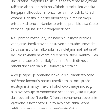
univerzálna. Najdôležitejšie je sa tejto téme nevyhýbať.
Mlčanie alebo kontrola na základe strachu len zriedka
fungujú v dlhodobom horizonte. V mnohých kultúrach
vrátane Dánska je bežný otvorenejší a realistickejší
prístup k alkoholu. Namiesto prísnej prohibície sa často
zameriavajú na učenie zodpovednosti.
Na úprimné rozhovory, nastavenie jasných hraníc a
zapájanie tínedžerov do nastavenia pravidiel. Neverím,
že by sa nad pitím alkoholu neplnoletými mali zatvárať
očí, ale rovnako neverím ani v nerealistickú kontrolu. Ak
povieme „absolútne nikdy“ bez možnosti diskusie,
mnohí tínedžeri sa budú skrývať a piť tajne.
A čo je tajné, je omnoho rizikovejšie. Namiesto toho
môžeme hovoriť s našimi tínedžermi o tom, prečo
existujú isté limity – ako alkohol ovplyvňuje mozog,
ako ovplyvňuje rozhodovacie schopnosti, ako funguje
tlak rovesníkov či partie. Dôvera neznamená povolenie
všetkého a bez dozoru. Je to ako pozvánka, ktorá
udržuje dvere otvorené, aj keď prídu ťažké