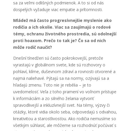
sa za veľmi odlišných podmienok. A to si od nás
dospelých vyžaduje viac empatie a prítomnosti.
Mládež má často progresívnejšie myslenie ako
rodičia a ich okolie. Viac sa zaujímajú o rodové
témy, ochranu životného prostredia, sú odolnejší
proti hoaxom. Prečo to tak je? Čo sa od nich
môže rodič naučiť?
Dnešní tínedžeri sú často pokrokovejší, pretože
vyrastajú v globálnom svete, kde sú rozhovory o
pohlaví, klíme, duševnom zdraví a rovnosti otvorené a
najmä naliehavé. Pýtajú sa na normy, ozývajú sa a
hľadajú zmenu. Toto nie je rebélia – je to
uvedomelosť. Veľa z toho pramení vo voľnom prístupe
k informáciám a zo silného želania vytvoriť
spravodlivejší a inkluzívnejší svet. Na témy, výzvy či
otázky, ktoré vidia okolo seba, odpovedajú s odvahou,
kreativitou a starostlivosťou. Ako rodičia nemusíme so
všetkým súhlasiť, ale môžeme sa rozhodnúť počúvať s