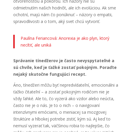
otvorenosťou a pokorou. Ich názory nie sú
odmietnutím našich hodnôt, ale ich evolúciou. Ak sme
ochotní, majú nám čo ponúknuť – názory o empatii,
spravodlivosti a o tom, aký svet chcú vytvoriť.
Paulína Feriancová: Anorexia je ako plyn, ktorý
necítiť, ale uniká
Správanie tínedžerov je často nevyspytateľné a
sú chvíle, keď je ťažké zostať pokojným. Poraďte
nejaký skutočne fungujúci recept.
Áno, tínedžeri môžu byť nepredvídateľní, emocionálni a
ťažko čitateľní – a zostať pokojným rodičom nie je
vždy ľahké. Ale to, čo vyzerá ako vzdor alebo neúcta,
často nie je o nás. Je to o nich – o navigovaní
intenzívnymi emóciami, o meniacej sa mozgovej
štruktúre a hlbokej potrebe zistiť, kým sú. Aj keď to
nemusí vyzerať tak, väčšinou robia to najlepšie, čo