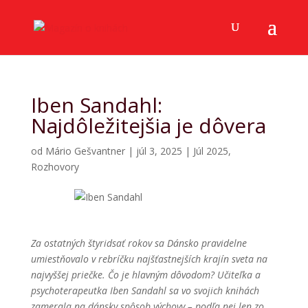
Iben Sandahl:
Najdôležitejšia je dôvera
od
Mário Gešvantner
|
júl 3, 2025
|
Júl 2025
,
Rozhovory
Za ostatných štyridsať rokov sa Dánsko pravidelne
umiestňovalo v rebríčku najšťastnejších krajín sveta na
najvyššej priečke. Čo je hlavným dôvodom? Učiteľka a
psychoterapeutka Iben Sandahl sa vo svojich knihách
zamerala na dánsky spôsob výchovy – podľa nej len zo