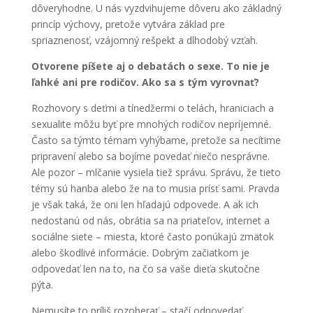
dôveryhodne. U nás vyzdvihujeme dôveru ako základný
princíp výchovy, pretože vytvára základ pre
spriaznenosť, vzájomný rešpekt a dlhodobý vzťah.
Otvorene píšete aj o debatách o sexe. To nie je
ľahké ani pre rodičov. Ako sa s tým vyrovnať?
Rozhovory s deťmi a tínedžermi o telách, hraniciach a
sexualite môžu byť pre mnohých rodičov nepríjemné.
Často sa týmto témam vyhýbame, pretože sa necítime
pripravení alebo sa bojíme povedať niečo nesprávne.
Ale pozor – mlčanie vysiela tiež správu. Správu, že tieto
témy sú hanba alebo že na to musia prísť sami. Pravda
je však taká, že oni len hľadajú odpovede. A ak ich
nedostanú od nás, obrátia sa na priateľov, internet a
sociálne siete – miesta, ktoré často ponúkajú zmätok
alebo škodlivé informácie. Dobrým začiatkom je
odpovedať len na to, na čo sa vaše dieťa skutočne
pýta.
Nemusíte to príliš rozoberať – stačí odpovedať