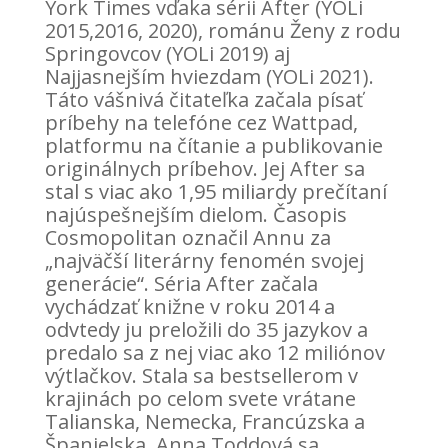
York Times vďaka sérii After (YOLi
2015,2016, 2020), románu Ženy z rodu
Springovcov (YOLi 2019) aj
Najjasnejším hviezdam (YOLi 2021).
Táto vášnivá čitateľka začala písať
príbehy na telefóne cez Wattpad,
platformu na čítanie a publikovanie
originálnych príbehov. Jej After sa
stal s viac ako 1,95 miliardy prečítaní
najúspešnejším dielom. Časopis
Cosmopolitan označil Annu za
„najväčší literárny fenomén svojej
generácie“. Séria After začala
vychádzať knižne v roku 2014 a
odvtedy ju preložili do 35 jazykov a
predalo sa z nej viac ako 12 miliónov
výtlačkov. Stala sa bestsellerom v
krajinách po celom svete vrátane
Talianska, Nemecka, Francúzska a
Španielska. Anna Toddová sa