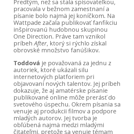
Predtým, než sa stala spisovateľkou,
pracovala v bežnom zamestnaní a
písanie bolo najmä jej koníčkom. Na
Wattpade začala publikovať fanfikciu
inšpirovanú hudobnou skupinou
One Direction. Práve tam vznikol
príbeh
After
, ktorý si rýchlo získal
obrovské množstvo fanúšikov.
Toddová
je považovaná za jednu z
autoriek, ktoré ukázali silu
internetových platforiem pri
objavovaní nových talentov. Jej príbeh
dokazuje, že aj amatérske písanie
publikované online môže prerásť do
svetového úspechu. Okrem písania sa
venuje aj produkcii filmov a podpore
mladých autorov. Jej tvorba je
obľúbená najmä medzi mladými
čitateľmi, pretože sa venuje témam