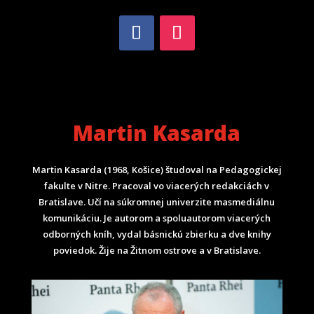
Martin Kasarda
Martin Kasarda (1968, Košice) študoval na Pedagogickej
fakulte v Nitre. Pracoval vo viacerých redakciách v
Bratislave. Učí na súkromnej univerzite masmediálnu
komunikáciu. Je autorom a spoluautorom viacerých
odborných kníh, vydal básnickú zbierku a dve knihy
poviedok. Žije na Žitnom ostrove a v Bratislave.