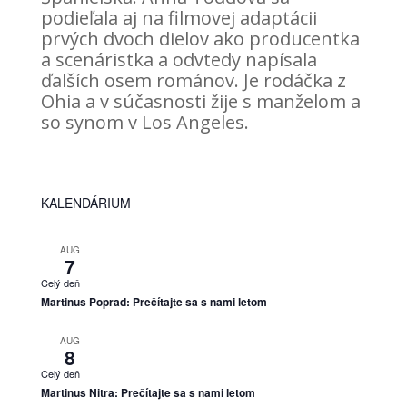
podieľala aj na filmovej adaptácii
prvých dvoch dielov ako producentka
a scenáristka a odvtedy napísala
ďalších osem románov. Je rodáčka z
Ohia a v súčasnosti žije s manželom a
so synom v Los Angeles.
KALENDÁRIUM
AUG
7
Celý deň
Martinus Poprad: Prečítajte sa s nami letom
AUG
8
Celý deň
Martinus Nitra: Prečítajte sa s nami letom