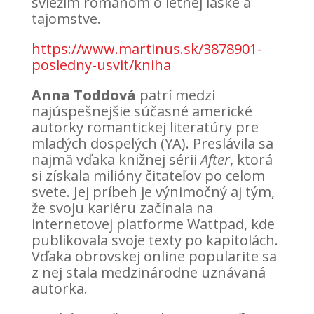
sviežim románom o letnej láske a
tajomstve.
https://www.martinus.sk/3878901-
posledny-usvit/kniha
Anna Toddová
patrí medzi
najúspešnejšie súčasné americké
autorky romantickej literatúry pre
mladých dospelých (YA). Preslávila sa
najmä vďaka knižnej sérii
After
, ktorá
si získala milióny čitateľov po celom
svete. Jej príbeh je výnimočný aj tým,
že svoju kariéru začínala na
internetovej platforme Wattpad, kde
publikovala svoje texty po kapitolách.
Vďaka obrovskej online popularite sa
z nej stala medzinárodne uznávaná
autorka.