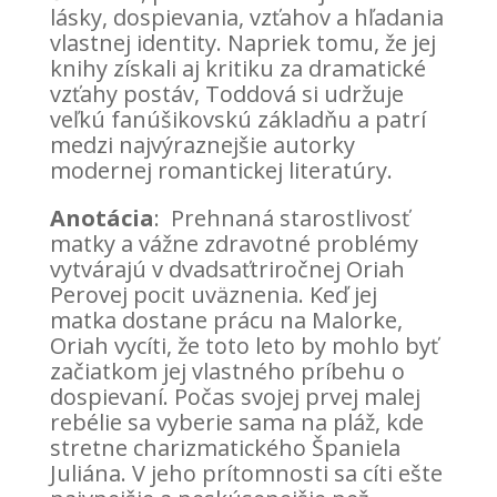
lásky, dospievania, vzťahov a hľadania
vlastnej identity. Napriek tomu, že jej
knihy získali aj kritiku za dramatické
vzťahy postáv, Toddová si udržuje
veľkú fanúšikovskú základňu a patrí
medzi najvýraznejšie autorky
modernej romantickej literatúry.
Anotácia
: Prehnaná starostlivosť
matky a vážne zdravotné problémy
vytvárajú v dvadsaťtriročnej Oriah
Perovej pocit uväznenia. Keď jej
matka dostane prácu na Malorke,
Oriah vycíti, že toto leto by mohlo byť
začiatkom jej vlastného príbehu o
dospievaní. Počas svojej prvej malej
rebélie sa vyberie sama na pláž, kde
stretne charizmatického Španiela
Juliána. V jeho prítomnosti sa cíti ešte