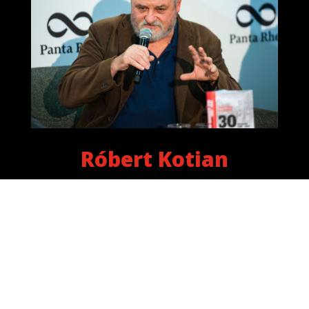
Róbert Kotian
Róbert Kotian je slovenský novinár, publicista a
komentátor. Začínal ako literárny kritik a bol pri
zakladaní literárneho mesačníka pre mladých Dotyky.
Neskôr pracoval pre denníky Smena, SME, Šport a
týždenníky Formát, Domino Fórum.
Pripravuje a
moderuje rozhlasovú reláciu dejiny.sk