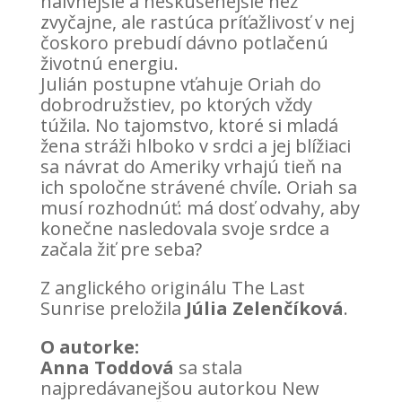
naivnejšie a neskúsenejšie než
zvyčajne, ale rastúca príťažlivosť v nej
čoskoro prebudí dávno potlačenú
životnú energiu.
Julián postupne vťahuje Oriah do
dobrodružstiev, po ktorých vždy
túžila. No tajomstvo, ktoré si mladá
žena stráži hlboko v srdci a jej blížiaci
sa návrat do Ameriky vrhajú tieň na
ich spoločne strávené chvíle. Oriah sa
musí rozhodnúť: má dosť odvahy, aby
konečne nasledovala svoje srdce a
začala žiť pre seba?
Z anglického originálu The Last
Sunrise preložila
Júlia Zelenčíková
.
O autorke:
Anna Toddová
sa stala
najpredávanejšou autorkou New