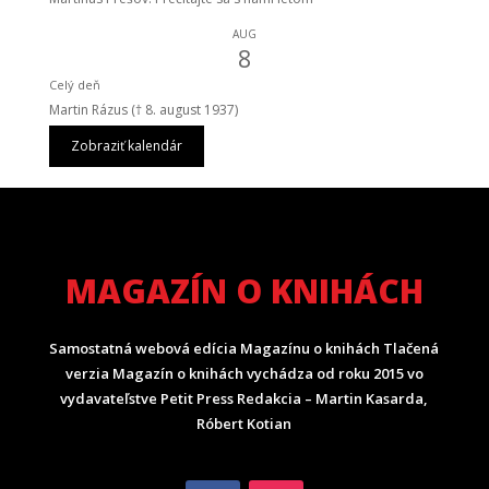
AUG
8
Celý deň
Martin Rázus († 8. august 1937)
Zobraziť kalendár
MAGAZÍN O KNIHÁCH
Samostatná webová edícia Magazínu o knihách Tlačená
verzia Magazín o knihách vychádza od roku 2015 vo
vydavateľstve Petit Press Redakcia – Martin Kasarda,
Róbert Kotian