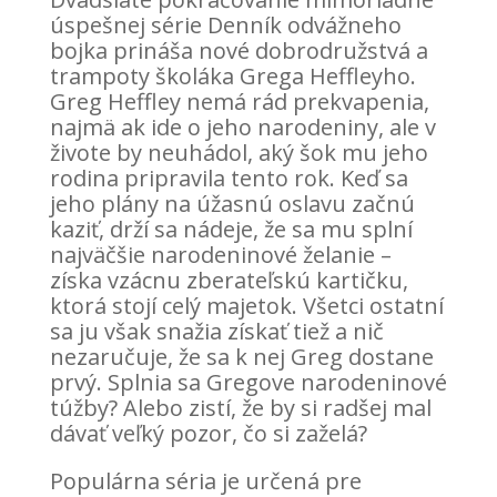
úspešnej série Denník odvážneho
bojka prináša nové dobrodružstvá a
trampoty školáka Grega Heffleyho.
Greg Heffley nemá rád prekvapenia,
najmä ak ide o jeho narodeniny, ale v
živote by neuhádol, aký šok mu jeho
rodina pripravila tento rok. Keď sa
jeho plány na úžasnú oslavu začnú
kaziť, drží sa nádeje, že sa mu splní
najväčšie narodeninové želanie –
získa vzácnu zberateľskú kartičku,
ktorá stojí celý majetok. Všetci ostatní
sa ju však snažia získať tiež a nič
nezaručuje, že sa k nej Greg dostane
prvý. Splnia sa Gregove narodeninové
túžby? Alebo zistí, že by si radšej mal
dávať veľký pozor, čo si zaželá?
Populárna séria je určená pre