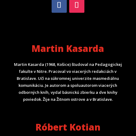
Martin Kasarda
Martin Kasarda (1968, Košice) študoval na Pedagogickej
fakulte v Nitre. Pracoval vo viacerých redakciách v
Bratislave. Učí na súkromnej univerzite masmediálnu
komunikáciu. Je autorom a spoluautorom viacerých
odborných kníh, vydal básnickú zbierku a dve knihy
poviedok. Žije na Žitnom ostrove a v Bratislave.
Róbert Kotian