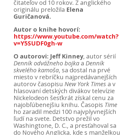
čitateľov od 10 rokov. Z anglického
originálu preložila
Elena
Guričanová.
Autor o knihe hovorí:
https://www.youtube.com/watch?
v=Y5SUDF0gh-w
O autorovi: Jeff Kinney
, autor sérií
Denník odvážneho bojka
a
Denník
skvelého kamoša
, sa dostal na prvé
miesto v rebríčku najpredávanejších
autorov časopisu
New York Times
a v
hlasovaní detských divákov televízie
Nickelodeon šesťkrát získal cenu za
najobľúbenejšiu knihu. Časopis
Time
ho zaradil medzi 100 najvplyvnejších
ľudí na svete. Detstvo prežil vo
Washingtone, D. C., a presťahoval sa
do Nového Anglicka, kde s manželkou