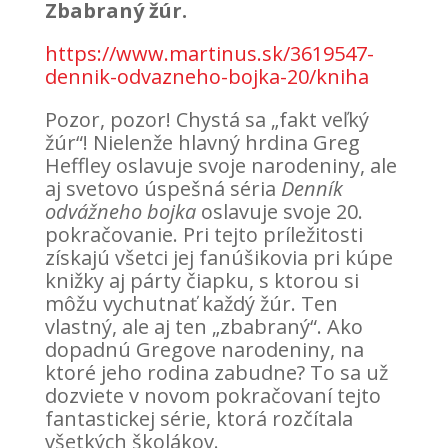
Zbabraný žúr.
https://www.martinus.sk/3619547-
dennik-odvazneho-bojka-20/kniha
Pozor, pozor! Chystá sa „fakt veľký
žúr“! Nielenže hlavný hrdina Greg
Heffley oslavuje svoje narodeniny, ale
aj svetovo úspešná séria
Denník
odvážneho bojka
oslavuje svoje 20.
pokračovanie. Pri tejto príležitosti
získajú všetci jej fanúšikovia pri kúpe
knižky aj párty čiapku, s ktorou si
môžu vychutnať každý žúr. Ten
vlastný, ale aj ten „zbabraný“. Ako
dopadnú Gregove narodeniny, na
ktoré jeho rodina zabudne? To sa už
dozviete v novom pokračovaní tejto
fantastickej série, ktorá rozčítala
všetkých školákov.