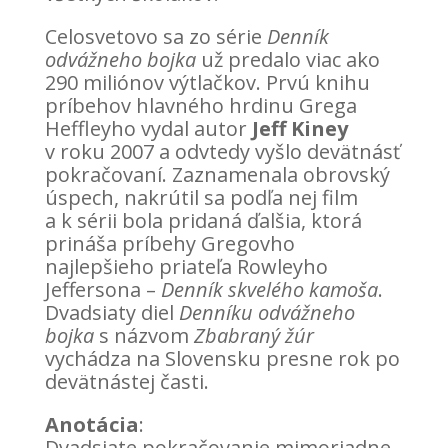
Celosvetovo sa zo série
Denník
odvážneho bojka
už predalo viac ako
290 miliónov výtlačkov. Prvú knihu
príbehov hlavného hrdinu Grega
Heffleyho vydal autor
Jeff Kiney
v roku 2007 a odvtedy vyšlo devätnásť
pokračovaní. Zaznamenala obrovský
úspech, nakrútil sa podľa nej film
a k sérii bola pridaná ďalšia, ktorá
prináša príbehy Gregovho
najlepšieho priateľa Rowleyho
Jeffersona –
Denník skvelého kamoša
.
Dvadsiaty diel
Denníku odvážneho
bojka
s názvom
Zbabraný žúr
vychádza na Slovensku presne rok po
devätnástej časti.
Anotácia
:
Dvadsiate pokračovanie mimoriadne