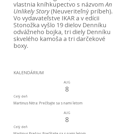
vlastnia kníhkupectvo s názvom
An
Unlikely Story
(Neuveriteľný príbeh).
Vo vydavateľstve IKAR a v edícii
Stonožka vyšlo 19 dielov Denníku
odvážneho bojka, tri diely Denníku
skvelého kamoša a tri darčekové
boxy.
KALENDÁRIUM
AUG
8
Celý deň
Martinus Nitra: Prečítajte sa s nami letom
AUG
8
Celý deň
Martinus Prešov: Prečítajte sa s nami letom