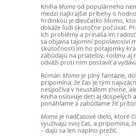
Kniha
Momo
od populárneho nem
medzi najkrajšie príbehy o hodnot
hrdinkou je dievčatko Momo, kto
dokáže ľudí skutočne počúvať. P
ich problémy a prináša im radosť 
sa objavia tajomní popolavosiví mu
skutočnosti im ho potajomky kra
zabúdajú na priateľov, rodinu aj 
odváži proti nim postaviť a vydáv
Román
Momo
je plný fantázie, d
pripomína, že čas je tým najvzác
nespočíva v neustálom zhone, ale
Kniha oslovuje deti aj dospelých a
ponáhľame a zabúdame žiť prí
Momo
je nadčasové dielo, ktoré č
využívajú svoj čas, a pripomína, 
– dajú sa len naplno prežiť.