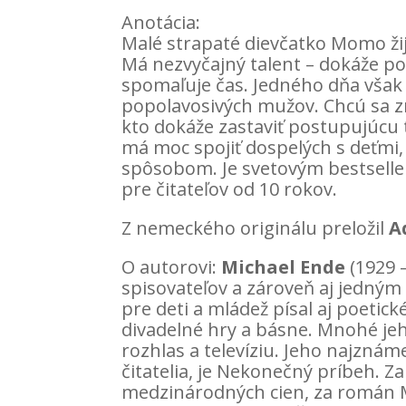
Anotácia:
Malé strapaté dievčatko Momo žij
Má nezvyčajný talent – dokáže po
spomaľuje čas. Jedného dňa však
popolavosivých mužov. Chcú sa z
kto dokáže zastaviť postupujúcu 
má moc spojiť dospelých s deťmi,
spôsobom. Je svetovým bestselle
pre čitateľov od 10 rokov.
Z nemeckého originálu preložil
A
O autorovi:
Michael Ende
(1929 
spisovateľov a zároveň aj jedným
pre deti a mládež písal aj poetick
divadelné hry a básne. Mnohé jeh
rozhlas a televíziu. Jeho najzná
čitatelia, je Nekonečný príbeh. Za
medzinárodných cien, za román