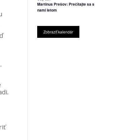
Martinus Prešov: Prečítajte sa s
nami letom
u
Zobraziť kalendár
eď
.
e
di.
iť