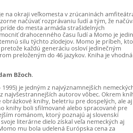
e na okraji veľkomesta v zrúcaninách amfiteátr
zorne načúvať rozprávaniu ľudí a tým, že načúv
 príde do mesta armáda strašidelných
mocniť drahocenného času ľudí a Momo je jedin
temnú silu týchto zlodejov. Momo je príbeh, kt
 pretože každú generáciu osloví jedinečným
rom preloženým do 46 jazykov. Kniha je vhodná
dam Bžoch
.
– 1995) je jedným z najvýznamnejších nemeckýc
 z najvšestrannejších autorov vôbec. Okrem kní
é obrázkové knihy, beletriu pre dospelých, ale aj
o knihy boli sfilmované alebo spracované pre
mejším románom, ktorý poznajú aj slovenskí
 svoje literárne dielo získal veľa nemeckých aj
 Momo mu bola udelená Európska cena za