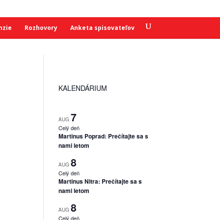
nzie
Rozhovory
Anketa spisovateľov
KALENDÁRIUM
7
AUG
Celý deň
Martinus Poprad: Prečítajte sa s
nami letom
8
AUG
Celý deň
Martinus Nitra: Prečítajte sa s
nami letom
8
AUG
Celý deň