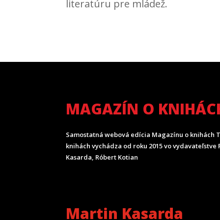
literatúru pre mládež.
MAGAZÍN O KNIHÁC
Samostatná webová edícia Magazínu o knihách T
knihách vychádza od roku 2015 vo vydavateľstve P
Kasarda, Róbert Kotian
Martin Kasarda