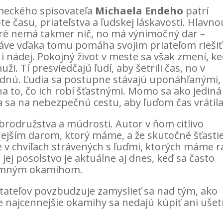
eckého spisovateľa
Michaela Endeho
patrí
e času, priateľstva a ľudskej láskavosti. Hlavno
ré nemá takmer nič, no má výnimočný dar –
ráve vďaka tomu pomáha svojim priateľom riešiť
i nádej. Pokojný život v meste sa však zmení, k
ži. Tí presviedčajú ľudí, aby šetrili čas, no v
dnú. Ľudia sa postupne stávajú uponáhľanými,
na to, čo ich robí šťastnými. Momo sa ako jediná
a sa na nebezpečnú cestu, aby ľuďom čas vrátila
obrodružstva a múdrosti. Autor v ňom citlivo
nejším darom, ktorý máme, a že skutočné šťasti
 v chvíľach strávených s ľuďmi, ktorých máme ra
 jej posolstvo je aktuálne aj dnes, keď sa často
tomným okamihom.
itateľov povzbudzuje zamyslieť sa nad tým, ako
že najcennejšie okamihy sa nedajú kúpiť ani ušetr