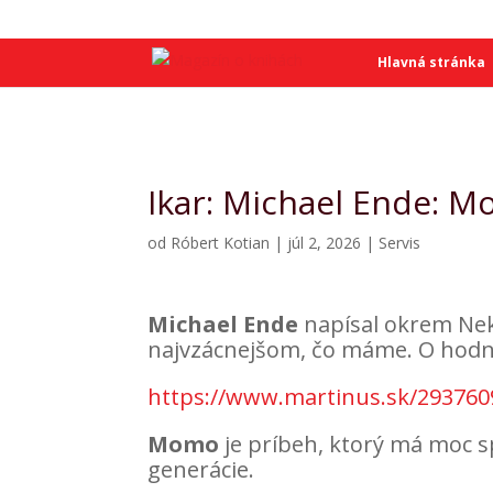
SME
SME
Hlavná stránka
Ikar: Michael Ende: 
od
Róbert Kotian
|
júl 2, 2026
|
Servis
Michael Ende
napísal okrem Ne
najvzácnejšom, čo máme. O hodn
https://www.martinus.sk/29376
Momo
je príbeh, ktorý má moc sp
generácie.