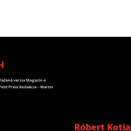
H
lačená verzia Magazín o
etit Press Redakcia – Martin
Róbert Koti