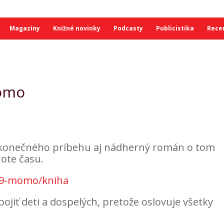
Magazíny
Knižné novinky
Podcasty
Publicistika
Rece
Momo
konečného príbehu aj nádherný román o tom
ote času.
09-momo/kniha
ojiť deti a dospelých, pretože oslovuje všetky