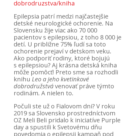
dobrodruzstva/kniha
Epilepsia patrí medzi najčastejšie
detské neurologické ochorenie. Na
Slovensku žije viac ako 70 000
pacientov s epilepsiou, z toho 8 000 je
detí. U približne 75% ľudí sa toto
ochorenie prejaví v detskom veku.
Ako podporiť rodiny, ktoré bojujú
s epilepsiou? Aj krásna detská kniha
môže pomôcť! Preto sme sa rozhodli
knihu
Leo a jeho kvetinkové
dobrodružstvá
venovať práve týmto
rodinám. A nielen to.
Počuli ste už o Fialovom dni? V roku
2019 sa Slovensko prostredníctvom
OZ Meli Beli pridalo k iniciatíve Purple
day a spustili k Svetovému dňu
povedomia o epilepsii kampaň pod