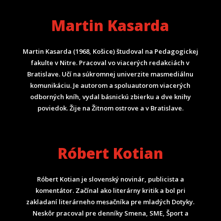
Martin Kasarda
Martin Kasarda (1968, Košice) študoval na Pedagogickej
fakulte v Nitre. Pracoval vo viacerých redakciách v
Bratislave. Učí na súkromnej univerzite masmediálnu
komunikáciu. Je autorom a spoluautorom viacerých
odborných kníh, vydal básnickú zbierku a dve knihy
poviedok. Žije na Žitnom ostrove a v Bratislave.
Róbert Kotian
Róbert Kotian je slovenský novinár, publicista a
komentátor. Začínal ako literárny kritik a bol pri
zakladaní literárneho mesačníka pre mladých Dotyky.
Neskôr pracoval pre denníky Smena, SME, Šport a