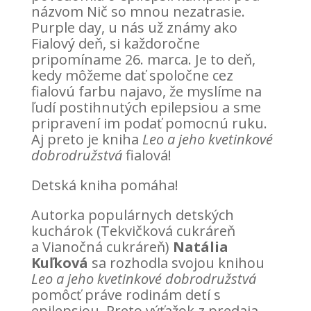
názvom Nič so mnou nezatrasie.
Purple day, u nás už známy ako
Fialový deň, si každoročne
pripomíname 26. marca. Je to deň,
kedy môžeme dať spoločne cez
fialovú farbu najavo, že myslíme na
ľudí postihnutých epilepsiou a sme
pripravení im podať pomocnú ruku.
Aj preto je kniha
Leo a jeho kvetinkové
dobrodružstvá
fialová!
Detská kniha pomáha!
Autorka populárnych detských
kuchárok (Tekvičková cukráreň
a Vianočná cukráreň)
Natália
Kuľková
sa rozhodla svojou knihou
Leo a jeho kvetinkové dobrodružstvá
pomôcť práve rodinám detí s
epilepsiou. Preto výťažok z predaja